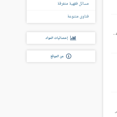
مسائل فقهية متفرقة
فتاوى متنوعة
بَاب التَّيَمُّنِ فِي دُخُولِ المَسْجِدِ، وغَيْرِهِ وَكَانَ ابْنُ عُمَرَ رضي الله تعالى عنه: «يَبْدَأُ بِرِجْلِهِ اليُمْنَى فَإِذَا خَرَجَ بَدَأَ بِرِجْلِهِ اليُسْرَى» . 426 -
إحصائيات المواد
عن الموقع
،