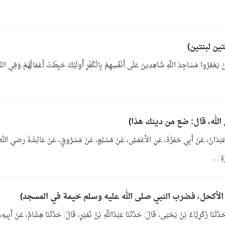
َعْمُرُوا مَسَاجِدَ اللَّهِ شَاهِدِينَ عَلَى أَنْفُسِهِمْ بِالْكُفْرِ أُولَئِكَ حَبِطَتْ أَعْمَالُهُمْ وَفِي النَّا
َارَةِ الخَمْرِ فِي المَسْجِدِ 459 - حَدَّثَنَا عَبْدَانُ، عَنْ أَبِي حَمْزَةَ، عَنِ الأَعْمَشِ، عَنْ مُسْلِمٍ، عَنْ مَسْرُوقٍ، عَنْ عَائِشَةَ رضي الل
ةِ ...
لخَيْمَةِ فِي المَسْجِدِ لِلْمَرْضَى وغَيْرِهِمْ 463 - حَدَّثَنَا زَكَرِيَّاءُ بْنُ يَحْيَى، قَالَ: حَدَّثَنَا عَبْدُاللَّهِ بْنُ نُمَيْرٍ، قَالَ: حَدَّثَنَا هِشَامٌ، عَنْ أَبِ