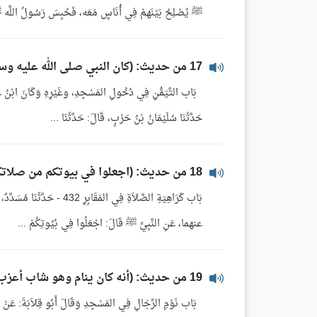
ﷺ يُصْلِحُ بَيْنَهمْ فِي أُنَاسٍ مَعَه، فَحُبِسَ رَسُولُ اللَّه 
17 من حديث: (كان النبي صلى الله عليه وسلم يحب التيمن ما استطاع في شأنه كله)
حَدَّثَنَا سُلَيْمَانُ بْنُ حَرْبٍ، قَالَ: حَدَّثَنَا ...
18 من حديث: (اجعلوا في بيوتكم من صلاتكم ولا تتخذوها قبورا)
بَاب كَرَاهِيَةِ الصَّلاَةِ فِ
عنهما، عَنِ النَّبِيِّ ﷺ قَالَ: اجْعَلُوا فِي بُيُوتِكُمْ ...
19 من حديث: (أنه كان ينام وهو شاب أعزب لا أهل له في مسجد النبي صلى الله عليه وسلم)
بَاب نَوْمِ الرِّجَالِ فِي المَسْجِدِ وَقَالَ أَبُو قِلاَبَةَ: عَ