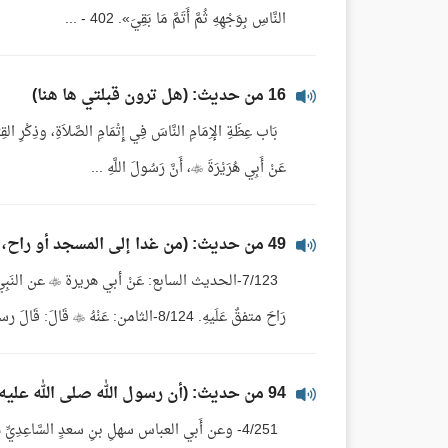
النَّاسِ بِوَجْهِهِ ثُمَّ أَتَمَّ مَا بَقِيَ». 402 - ...
16 من حديث: (هل ترون قبلتي ها هنا)
عَنْ أَبِي هُرَيْرَةَ ، أَنَّ رَسُولَ اللَّهِ ...
49 من حديث: (من غدا إلى المسجد أو راح، أعد الله له في الجنة نزلا كلما غدا أو راح..)
7/123-الحديث الس
رَاحَ متفقٌ عَلَيهِ. 8/124-الثامن: عَنْهُ  قَالَ: قَالَ رسولُ اللَّه ﷺ: يَا نِسَاء المُسْلِماتِ ...
94 من حديث: (أن رسول الله صلى الله عليه وسلم بلغه أن بني عمرو بن عوف كان بينهم شر..)