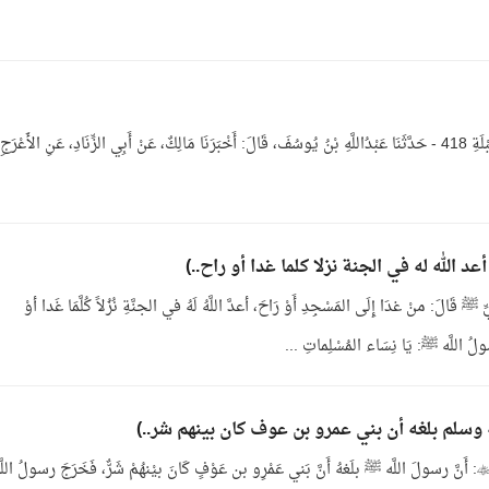
بَاب عِظَةِ الإِمَامِ النَّاسَ فِي إِتْمَامِ الصَّلاَةِ، وذِكْرِ القِبْلَةِ 418 - حَدَّثَنَا عَبْدُاللَّهِ بْنُ يُوسُفَ، قَالَ: أَخْبَرَنَا مَالِكٌ، عَنْ أَبِي الزِّنَادِ، عَنِ الأَعْرَجِ
ابع: عَنْ أبي هريرة  عن النَبِيِّ ﷺ قَالَ: منْ غدَا إِلَى المَسْجِدِ أَوْ رَاحَ، أعدَّ اللَّهُ لَهُ في الجنَّةِ نُزُلاً كُلَّمَا غَدا أوْ
4/251- وعن أَبي العباس سهلِ بنِ سعدٍ السَّاعِدِيِّ : أَنَّ رسولَ اللَّه ﷺ بلَغهُ أَنَّ بَني عَمْرِو بن عَوْفٍ كَانَ بيْنهُمْ شَرٌّ، فَخَرَجَ رسولُ اللّ