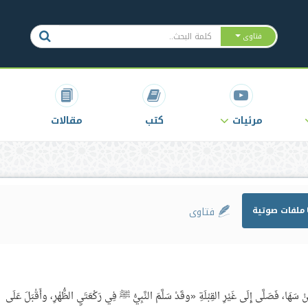
فتاوى
مرئيات
كتب
مقالات
ملفات صوتية
فتاوى
هَا، فَصَلَّى إِلَى غَيْرِ القِبْلَةِ «وقَدْ سَلَّمَ النَّبِيُّ ﷺ فِي رَكْعَتَيِ الظُّهْرِ، وأَقْبَلَ عَلَى