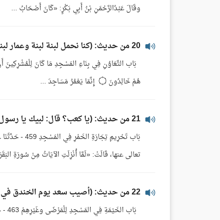
وقَالَ عَبْدُالرَّحْمَنِ بْنُ أَبِي بَكْرٍ: «كَانَ أَصْحَابُ ...
20 من حديث: (كنا نحمل لبنة لبنة وعمار لبنتين لبنتين)
بَاب التَّعَاوُنِ فِي بِنَاءِ المَسْجِدِ مَا كَانَ لِلْمُشْرِكِينَ أَنْ ي
هُمْ خَالِدُونَ ۝ إِنَّمَا يَعْمُرُ مَسَاجِدَ ...
21 من حديث: (يا كعب؟ قال: لبيك يا رسول الله، قال: ضع من دينك هذا)
بَاب تَحْرِيمِ تِج
تعالى عنها، قَالَتْ: «لَمَّا أُنْزِلَتِ الآيَاتُ مِنْ سُورَةِ البَقَرَ
22 من حديث: (أصيب سعد يوم الخندق في الأكحل، فضرب النبي صلى الله عليه وسلم خيمة في المسجد)
بَاب ا