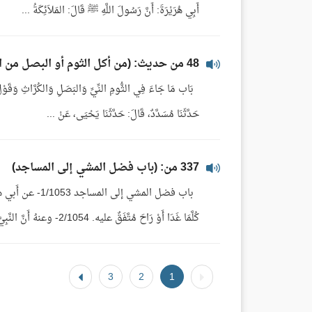
أَبِي هُرَيْرَةَ: أَنَّ رَسُولَ اللَّهِ ﷺ قَالَ: المَلاَئِكَةُ ...
48 من حديث: (من أكل الثوم أو البصل من الجوع أو غيره فلا يقربن مسجدنا)
حَدَّثَنَا مُسَدَّدٌ، قَالَ: حَدَّثَنَا يَحْيَى، عَنْ ...
337 من: (باب فضل المشي إلى المساجد)
كُلَّمَا غَدَا أَوْ رَاحَ مُتَّفَقٌ عليه. 2/1054- وعنهُ أَنَّ النَّبِيَّ ﷺ قالَ: مَنْ تَطَهَّرَ في ...
3
2
1