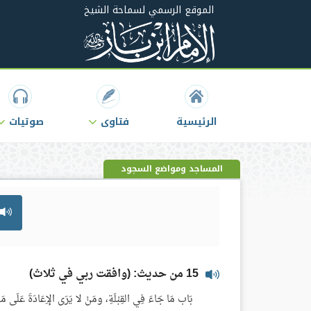
الموقع الرسمي لسماحة الشيخ
الرئيسية
فتاوى
صوتيات
المساجد ومواضع السجود
15 من حديث: (وافقت ربي في ثلاث)
بَاب مَا جَاءَ فِي القِبْلَةِ، ومَنْ لا يَرَى الإِعَادَةَ عَلَى مَنْ سَ