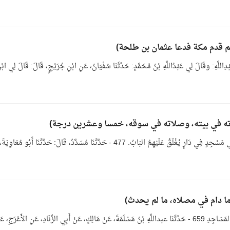
اللَّهِ: وقَالَ لِي عَبْدُاللَّهِ بْنُ مُحَمَّدٍ: حَدَّثَنَا سُفْيَانُ، عَنِ ابْنِ جُرَيْجٍ، قَالَ: قَالَ لِي ابْن
بَاب الصَّلاَةِ فِي مَسْجِدِ السُّوقِ وَصَلَّى ابْنُ عَوْنٍ فِي مَسْجِدٍ فِي دَارٍ يُغْلَقُ عَلَيْهِمُ البَابُ. 477 - حَدَّثَنَا مُسَدَّدٌ، قَالَ: حَدَّثَنَا أَبُو 
باب مَنْ جَلَسَ فِي المَسْجِدِ يَنْتَظِرُ الصَّلاَةَ وَفَضْلِ المَسَاجِدِ 659 - حَدَّثَنَا عبداللَّهِ بْنُ مَسْلَمَةَ، عَنْ مَالِكٍ، عَنْ أَبِي الزِّنَادِ، عَنِ الأَعْرَجِ، 