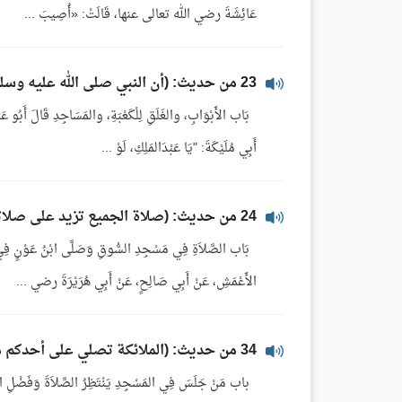
عَائِشَةَ رضي الله تعالى عنها، قَالَتْ: «أُصِيبَ ...
23 من حديث: (أن النبي صلى الله عليه وسلم قدم مكة فدعا عثمان بن طلحة)
بَاب الأَبْوَابِ، والغَلَقِ لِلْكَعْبَةِ، والمَسَاجِدِ قَالَ أَبُو عَبْدِ
أَبِي مُلَيْكَةَ: "يَا عَبْدَالمَلِكِ، لَوْ ...
24 من حديث: (صلاة الجميع تزيد على صلاته في بيته، وصلاته في سوقه، خمسا وعشرين درجة)
الأَعْمَشِ، عَنْ أَبِي صَالِحٍ، عَنْ أَبِي هُرَيْرَةَ رضي ...
34 من حديث: (الملائكة تصلي على أحدكم ما دام في مصلاه، ما لم يحدث)