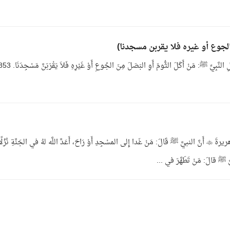
باب فضل المشي إلى المساجد 1/1053- عن أَبي هريرةَ  أَنَّ النبيَّ ﷺ قَالَ: مَنْ غَدا إِلى المسْجِدِ أَوْ رَاحَ، أَعَدَّ اللَّه لهُ في الجَنَّةِ نُزُلً