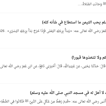
ﷺ وَحَانَتِ الصَّلاةُ، ...
ي المَقَابِرِ 432 - حَدَّثَنَا مُسَدَّدٌ، قَالَ: حَدَّثَنَا يَحْيَى، عَنْ عُبَيْدِاللَّهِ، قَالَ: أَخْبَرَنِي نَافِعٌ، عَنِ ابْنِ عُمَرَ رضي الله تعالى
نْ أَنَسِ رضي الله تعالى عنه: «قَدِمَ رَهْطٌ مِنْ عُكْلٍ عَلَى النَّبِيِّ ﷺ فَكَانُوا فِي الصُّفَّةِ»