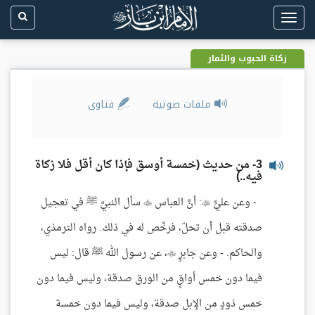
Toggle
navigation
زكاة الحبوب والثمار
ملفات صوتية
فتاوى
3- من حديث (خمسة أوسق فإذا كان أقل فلا زكاة
فيه..)
- وعن عليٍّ : أنَّ العباس  سأل النبيَّ ﷺ في تعجيل
صدقته قبل أن تحلّ، فرخَّص له في ذلك. رواه الترمذي،
والحاكم. - وعن جابرٍ ، عن رسول الله ﷺ قال: ليس
فيما دون خمس أواقٍ من الورق صدقة، وليس فيما دون
خمس ذودٍ من الإبل صدقة، وليس فيما دون خمسة