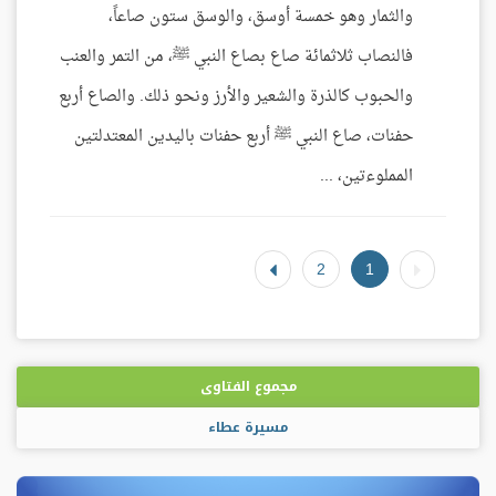
والثمار وهو خمسة أوسق، والوسق ستون صاعاً،
فالنصاب ثلاثمائة صاع بصاع النبي ﷺ، من التمر والعنب
والحبوب كالذرة والشعير والأرز ونحو ذلك. والصاع أربع
حفنات، صاع النبي ﷺ أربع حفنات باليدين المعتدلتين
المملوءتين، ...
2
1
مجموع الفتاوى
مسيرة عطاء