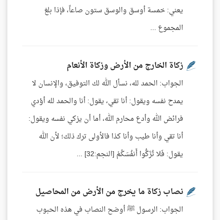
يعني: خمسة أوسق والوسق ستون صاعاً، فإذا بلغ
المجموع ...
زكاة الخارج من الأرض وزكاة الأنعام
الجواب: الحمد لله، نسأل الله لك التوفيق، والإنسان لا
يمدح نفسه ويقول: أنا تقي، يقول: أنا والحمد لله أؤدي
فرائض الله وأدع محارم الله، أما أن يزكي نفسه ويقول:
أنا تقي وأنا طيب وأنا كذا فالأولى ترك ذلك؛ لأن الله
يقول: فَلا تُزَكُّوا أَنفُسَكُمْ [النجم:32] ...
نصاب زكاة ما يخرج من الأرض من المحاصيل
الجواب: الرسول ﷺ أوضح النصاب في هذه الحبوب