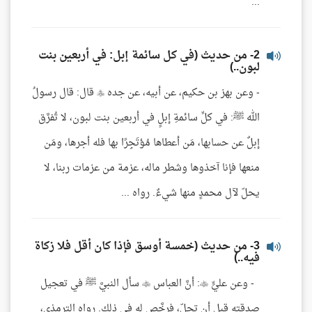
...
2- من حديث (في كل سائمة إبل: في أربعين بنت
لبون..)
- وعن بهز بن حكيم، عن أبيه، عن جده  قال: قال رسولُ
الله ﷺ: في كلِّ سائمةِ إبلٍ في أربعين بنت لبون، لا تُفرَّق
إبلٌ عن حسابها، مَن أعطاها مُؤتَجِرًا بها فله أجرها، ومَن
منعها فإنا آخذوها وشطر ماله، عزمة من عزمات ربنا، لا
يحلّ لآل محمدٍ منها شيءٌ. رواه ...
3- من حديث (خمسة أوسق فإذا كان أقل فلا زكاة
فيه..)
- وعن عليٍّ : أنَّ العباس  سأل النبيَّ ﷺ في تعجيل
صدقته قبل أن تحلّ، فرخَّص له في ذلك. رواه الترمذي،