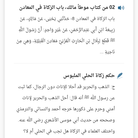
02 من كتاب موطأ مالك، باب الزكاة في المعادن
باب الزكاة في المعادن 8- حَدَّثَنِي يَحْيَى، عَنْ مَالِكٍ، عَنْ
رَبِيعَةَ ابْنِ أَبِي عَبْدِالرَّحْمَنِ، عَنْ غَيْرِ وَاحِدٍ: أَنَّ رَسُولَ اللَّهِ
ﷺ قَطَعَ لِبِلَالِ بْنِ الْحَارِثِ الْمُزَنِيِّ مَعَادِنَ الْقَبَلِيَّةِ، وَهِيَ مِنْ
نَاحِيَةِ ...
حكم زكاة الحلي الملبوس
ج: الذهب والحرير قد أحلا للإناث دون الرجال، كما ثبت
عن رسول الله ﷺ أنه قال: أحل الذهب والحرير لإناث
أمتي وحرم على ذكورها خرجه أحمد والنسائي والترمذي
وصححه من حديث أبي موسى الأشعري رضي الله عنه.
واختلف العلماء في الزكاة هل تجب في الحلي أم لا؟