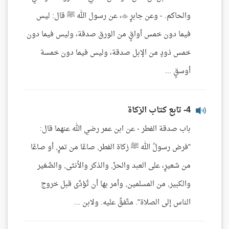
والحاكم. - وعن جابرٍ ، عن رسول الله ﷺ قال: ليس
فيما دون خمس أواقٍ من الورق صدقة، وليس فيما دون
خمس ذودٍ من الإبل صدقة، وليس فيما دون خمسة
أوسقٍ ...
4- تابع كتاب الزكاة
باب صدقة الفطر - عن ابن عمر رضي الله عنهما قال:
"فرض رسولُ الله ﷺ زكاة الفطر, صاعًا من تمرٍ, أو صاعًا
من شعيرٍ، على العبد والحرِّ, والذكر والأنثى, والصَّغير
والكبير, من المسلمين, وأمر بها أن تُؤدَّى قبل خروج
الناس إلى الصلاة". متَّفقٌ عليه. ولابن ...