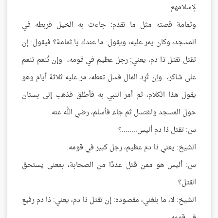
لإسلامهم.
وثمامة قصته مثل ما تقدم: جاءت به الخيل فربطه في
المسجد، وكان يمر عليه، ويقول: ما عندك يا ثمامة؟ فيقول: إن
تقتل تقتل ذا دم، يعني: رجل عظيم في قومه، وإن تُنعم تنعم
على شاكر، وإن تُرِد المال فسل تعطه، مر عليه ثلاثة أيام وهو
يقول هذا الكلام، ثم أمر النبي به فأطلق فذهب إلى بستان
حول المسجد واغتسل ثم جاء فأسلم، رضي الله عنه.
س: تقتل ذا دم أليس........؟
الشيخ: يعني ذا دم عظيم، رجل كبير في قومه.
س: أليس هو ممن قتل عددًا من الصحابة، بمعنى يستحق
القتل؟
الشيخ: لا، ما بلغني، مقصوده: إن تقتل ذا دم، يعني: ذا دم رفيع
في قومه.