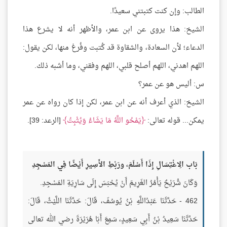
الطالب: وإن كنت كتبتني سعيدًا.
الشيخ: هذا يروى عن ابن عمر، والأظهر أنه لا يشرع هذا
الدعاء؛ لأن السعادة، والشقاوة قد كُتبت وفُرغ منها، لكن يقول:
اللهم اهدني، اللهم أصلح قلبي، اللهم وفقني، وما أشبه ذلك.
س: أليس هو عن عمر؟
الشيخ: الذي أعرف أنه عن ابن عمر، لكن إذا كان رواه عن عمر
يمكن... قوله تعالى:
يَمْحُو اللَّهُ مَا يَشَاءُ وَيُثْبِتُ
[الرعد: 39].
بَاب الِاغْتِسَالِ إِذَا أَسْلَمَ، ورَبْطِ الأَسِيرِ أَيْضًا فِي المَسْجِدِ
وَكَانَ شُرَيْحٌ يَأْمُرُ الغَرِيمَ أَنْ يُحْبَسَ إِلَى سَارِيَةِ المَسْجِدِ.
462 - حَدَّثَنَا عَبْدُاللَّهِ بْنُ يُوسُفَ، قَالَ: حَدَّثَنَا اللَّيْثُ، قَالَ:
حَدَّثَنَا سَعِيدُ بْنُ أَبِي سَعِيدٍ، سَمِعَ أَبَا هُرَيْرَةَ رضي الله تعالى