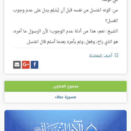
س: كونه اغتسل من نفسه قبل أن يُسْلِم يدل على عدم وجوب
الغسل؟
الشيخ: نعم، هذا من أدلة عدم الوجوب؛ لأن الرسول ما أمره،
هو الذي راح، وفعل، ولم يأمره بعدما أسلم قال اغتسل.
أضف للمفضلة
شارك
شارك
إرسل
على
على
إيميل
فيسبوك
غوغل
بلس
مجموع الفتاوى
مسيرة عطاء