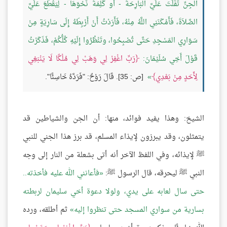
الجِنِّ تَفَلَّتَ عَلَيَّ البَارِحَةَ - أو كَلِمَةً نَحْوَهَا - لِيَقْطَعَ عَلَيَّ
الصَّلاَةَ، فَأَمْكَنَنِي اللَّهُ مِنْهُ، فَأَرَدْتُ أَنْ أَرْبِطَهُ إِلَى سَارِيَةٍ مِنْ
سَوَارِي المَسْجِدِ حَتَّى تُصْبِحُوا، وتَنْظُرُوا إِلَيْهِ كُلُّكُمْ، فَذَكَرْتُ
قَوْلَ أَخِي سُلَيْمَانَ:
رَبِّ اغْفِرْ لِي وَهَبْ لِي مُلْكًا لَا يَنْبَغِي
لِأَحَدٍ مِنْ بَعْدِي
[ص: 35]. قَالَ رَوْحٌ: "فَرَدَّهُ خَاسِئًا".
الشيخ: وهذا يفيد فوائد، منها: أن الجن والشياطين قد
يتمثلون، وقد يبرزون لإيذاء المسلم، قد برز هذا الجني للنبي
ﷺ لإيذائه، وفي اللفظ الآخر أنه أتى بشعلة من النار إلى وجه
النبي ﷺ ليحرقه، قال الرسول ﷺ:
فأعانني الله عليه فأخذته..
حتى سال لعابه على يدي، ولولا دعوة أخي سليمان لربطته
بسارية من سواري المسجد حتى تنظروا إليه
ثم أطلقه، ورده