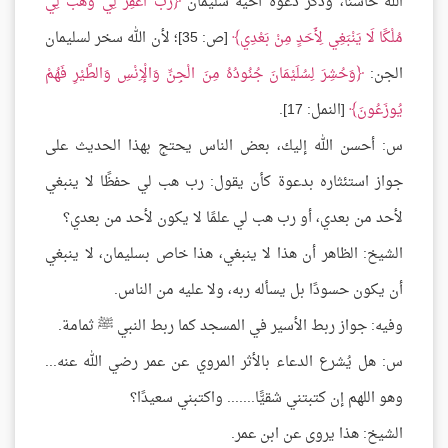
الله خاسئًا، وذكر دعوة أخيه سليمان
رَبِّ اغْفِرْ لِي وَهَبْ لِي
مُلْكًا لَا يَنْبَغِي لِأَحَدٍ مِنْ بَعْدِي
[ص: 35]؛ لأن الله سخر لسليمان
الجن:
وَحُشِرَ لِسُلَيْمَانَ جُنُودُهُ مِنَ الْجِنِّ وَالْإِنْسِ وَالطَّيْرِ فَهُمْ
يُوزَعُونَ
[النمل: 17].
س: أحسن الله إليك، بعض الناس يحتج بهذا الحديث على
جواز استئثاره بدعوة كأن يقول: رب هب لي حفظًا لا ينبغي
لأحد من بعدي، أو رب هب لي علمًا لا يكون لأحد من بعدي؟
الشيخ: الظاهر أن هذا لا ينبغي، هذا خاص بسليمان، لا ينبغي
أن يكون حسودًا بل يسأله ربه، ولا عليه من الناس.
وفيه: جواز ربط الأسير في المسجد كما ربط النبي ﷺ ثمامة.
س: هل يُشرع الدعاء بالأثر المروي عن عمر رضي الله عنه...
وهو اللهم إن كتبتني شقيًّا....... واكتبني سعيدًا؟
الشيخ: هذا يروى عن ابن عمر.