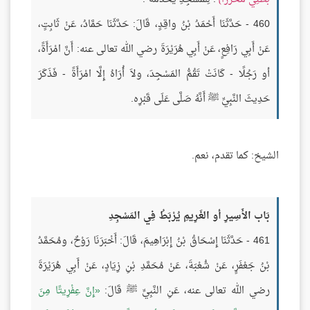
460 - حَدَّثَنَا أَحْمَدُ بْنُ واقِدٍ، قَالَ: حَدَّثَنَا حَمَّادُ، عَنْ ثَابِتٍ،
عَنْ أَبِي رَافِعٍ، عَنْ أَبِي هُرَيْرَةَ رضي الله تعالى عنه: أَنَّ امْرَأَةً،
أو رَجُلًا - كَانَتْ تَقُمُّ المَسْجِدَ، ولاَ أُرَاهُ إِلَّا امْرَأَةً - فَذَكَرَ
حَدِيثَ النَّبِيِّ ﷺ أَنَّهُ صَلَّى عَلَى قَبْرِه.
الشيخ: كما تقدم، نعم.
بَاب الأَسِيرِ أو الغَرِيمِ يُرْبَطُ فِي المَسْجِدِ
461 - حَدَّثَنَا إِسْحَاقُ بْنُ إِبْرَاهِيمَ، قَالَ: أَخْبَرَنَا رَوْحٌ، ومُحَمَّدُ
بْنُ جَعْفَرٍ، عَنْ شُعْبَةَ، عَنْ مُحَمَّدِ بْنِ زِيَادٍ، عَنْ أَبِي هُرَيْرَةَ
رضي الله تعالى عنه، عَنِ النَّبِيِّ ﷺ قَالَ:
إِنَّ عِفْرِيتًا مِنَ