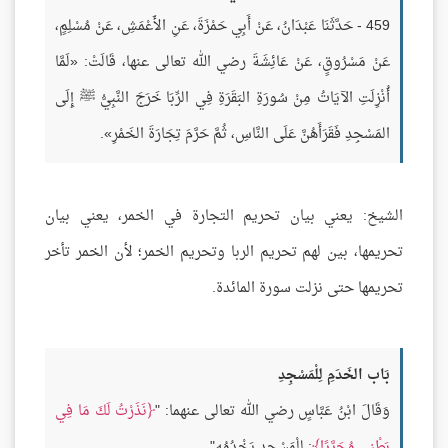
459 - حَدَّثَنَا عَبْدَانُ، عَنْ أَبِي حَمْزَةَ، عَنِ الأَعْمَشِ، عَنْ مُسْلِمٍ،
عَنْ مَسْرُوقٍ، عَنْ عَائِشَةَ رضي الله تعالى عنها، قَالَتْ: «لَمَّا
أُنْزِلَتِ الآيَاتُ مِنْ سُورَةِ البَقَرَةِ فِي الرِّبَا خَرَجَ النَّبِيُّ ﷺ إِلَى
المَسْجِدِ فَقَرَأَهُنَّ عَلَى النَّاسِ، ثُمَّ حَرَّمَ تِجَارَةَ الخَمْرِ».
الشيخ: يعني بيان تحريم التجارة في الخمر، يعني بيان
تحريمها، بين لهم تحريم الربا وتحريم الخمر؛ لأن الخمر تأخر
تحريمها حتى نزلت سورة المائدة.
بَاب الخَدَمِ لِلْمَسْجِدِ
وَقَالَ ابْنُ عَبَّاسٍ رضي الله تعالى عنهما: "
نَذَرْتُ لَكَ مَا فِي
بَطْنِي مُحَرَّرًا
: لِلْمَسْجِدِ يَخْدُمُه".