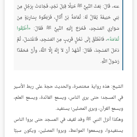
عنه، قَالَ: بَعَثَ النَّبِيُّ ﷺ خَيْلًا قِبَلَ نَجْدٍ، فَجَاءَتْ بِرَجُلٍ مِنْ
بَنِي حَنِيفَةَ يُقَالُ لَهُ: ثُمَامَةُ بْنُ أُثَالٍ، فَرَبَطُوهُ بِسَارِيَةٍ مِنْ
سَوَارِي المَسْجِدِ، فَخَرَجَ إِلَيْهِ النَّبِيُّ ﷺ فَقَالَ:
أَطْلِقُوا
ثُمَامَةَ
، فَانْطَلَقَ إِلَى نَخْلٍ قَرِيبٍ مِنَ المَسْجِدِ، فَاغْتَسَلَ، ثُمَّ
دَخَلَ المَسْجِدَ، فَقَالَ: أَشْهَدُ أَنْ لاَ إِلَهَ إِلَّا اللَّهُ، وأَنَّ مُحَمَّدًا
رَسُولُ اللَّهِ.
الشيخ: هذه رواية مختصرة، والحديث حجة على ربط الأسير
في المسجد؛ حتى يرى الناس، ويسمع الفائدة، ويسمع العلم،
ويسمع القرآن، ويرى المصلين؛ يستفيد.
وهكذا أنزل النبي ﷺ وفد ثقيف في المسجد حتى يروا الناس
يستفيدوا، ويسمعوا المواعظ، ويروا المصلين، ويكون سببًا