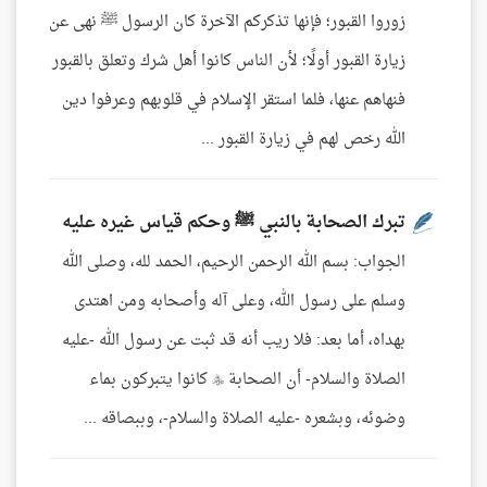
زوروا القبور؛ فإنها تذكركم الآخرة كان الرسول ﷺ نهى عن
زيارة القبور أولًا؛ لأن الناس كانوا أهل شرك وتعلق بالقبور
فنهاهم عنها، فلما استقر الإسلام في قلوبهم وعرفوا دين
الله رخص لهم في زيارة القبور ...
تبرك الصحابة بالنبي ﷺ وحكم قياس غيره عليه
الجواب: بسم الله الرحمن الرحيم، الحمد لله، وصلى الله
وسلم على رسول الله، وعلى آله وأصحابه ومن اهتدى
بهداه، أما بعد: فلا ريب أنه قد ثبت عن رسول الله -عليه
الصلاة والسلام- أن الصحابة  كانوا يتبركون بماء
وضوئه، وبشعره -عليه الصلاة والسلام-، وببصاقه ...