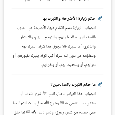
حكم زيارة الأضرحة والتبرك بها
الجواب: الزيارة تقدم الكلام فيها، الأضرحة هي القبور،
فالسنة الزيارة للدعاء لهم، والترحم عليهم، والاعتبار
والذكرى، أما للتبرك فلا يجوز، هذا شرك، التبرك بهم،
ودعاؤهم من دون الله شرك أكبر، كونه يتبرك بقبورهم، أو
بترابهم، أو يستغيث بهم، أو ينذر لهم، ...
ما حكم التبرك بالصالحين؟
الجواب: هذا القياس باطل، النبي ﷺ شرع الله لنا أن
نقتدي به، ونتأسى به ﷺ وشرع الله -جل وعلا- التبرك بما
مس جسده من شعر، وعرق، ونحو ذلك؛ لأنه ﷺ لما حلق