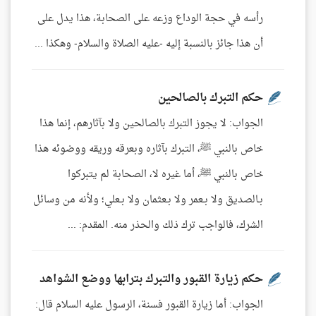
رأسه في حجة الوداع وزعه على الصحابة، هذا يدل على
أن هذا جائز بالنسبة إليه -عليه الصلاة والسلام- وهكذا ...
حكم التبرك بالصالحين
الجواب: لا يجوز التبرك بالصالحين ولا بآثارهم، إنما هذا
خاص بالنبي ﷺ، التبرك بآثاره وبعرقه وريقه ووضوئه هذا
خاص بالنبي ﷺ، أما غيره لا، الصحابة لم يتبركوا
بـالصديق ولا بـعمر ولا بـعثمان ولا بـعلي؛ ولأنه من وسائل
الشرك، فالواجب ترك ذلك والحذر منه. المقدم: ...
حكم زيارة القبور والتبرك بترابها ووضع الشواهد
الجواب: أما زيارة القبور فسنة، الرسول عليه السلام قال: