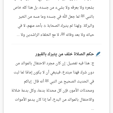
بشعره ولا بعرقه ولا بشيء من جسده، بل هذا كله خاص
بالنبي ﷺ لما جعل الله في جسده وما مسه من الخير
والبركة. ولهذا لم يتبرك الصحابة  بأحد منهم، لا في
حياته ولا بعد وفاته ﷺ، لا مع الخلفاء الراشدين ولا ...
حكم الصلاة خلف من يتبرك بالقبور
ج: هذا فيه تفصيل: إن كان مجرد الاحتفال بالموالد من
دون شرك فهذا مبتدع، فينبغي أن لا يكون إمامًا لما ثبت
في الحديث الصحيح عن النبي ﷺ أنه قال: إياكم
ومحدثات الأمور، فإن كل محدثة بدعة، وكل بدعة ضلالة
والاحتفال بالموالد من البدع، أما إذا كان يدعو الأموات
...