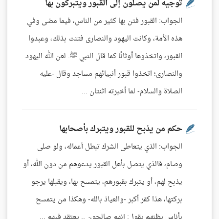
توجيه لمن يصلون إلى القبور ويتبركون بها
الجواب: القبور فتن بها كثير من الناس، فيما مضى وفي
هذه الأمة، وكانت اليهود والنصارى فتنت بذلك، وعبدوا
القبور، واتخذوها أوثانًا كما قال النبي ﷺ: لعن الله اليهود
والنصارى؛ اتخذوا قبور أنبيائهم مساجد وقال -عليه
الصلاة والسلام- لما أخبرته اثنتان ...
حكم من يذبح للقبور ويتبرك بأصحابها
الجواب: الذي يتعاطى الشرك تبطل أعماله، ولو صلى
وصام، فالذي يتصل بأهل القبور يدعوهم من دون الله، أو
يذبح لهم، أو يتبرك بقبورهم، يتمسح بها، ويقبلها يرجو
بركتها، هذا كفر أكبر -والعياذ بالله- وهكذا من يتمسح
بأناس يظنهم يقول: إنهم صالحون .. يعتقد فيهم ...