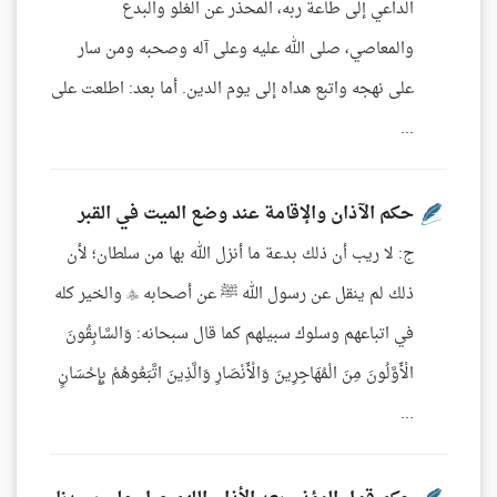
الداعي إلى طاعة ربه، المحذر عن الغلو والبدع
والمعاصي، صلى الله عليه وعلى آله وصحبه ومن سار
على نهجه واتبع هداه إلى يوم الدين. أما بعد: اطلعت على
...
حكم الآذان والإقامة عند وضع الميت في القبر
ج: لا ريب أن ذلك بدعة ما أنزل الله بها من سلطان؛ لأن
ذلك لم ينقل عن رسول الله ﷺ عن أصحابه  والخير كله
في اتباعهم وسلوك سبيلهم كما قال سبحانه: وَالسَّابِقُونَ
الْأَوَّلُونَ مِنَ الْمُهَاجِرِينَ وَالْأَنْصَارِ وَالَّذِينَ اتَّبَعُوهُمْ بِإِحْسَانٍ
...