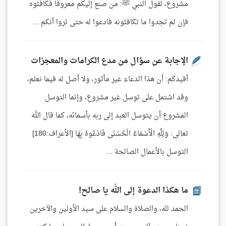
مشروع، لقول النبي ﷺ: من صنع إليكم معروفا فكافئوه
فإن لم تجدوا ما تكافئونه فادعوا له حتى تروا أنكم ...
الإجابة عن سؤال من مدع الكرامات والمعجزات
أفيدكم: أن هذا الدعاء غير مأثور، ولا أصل له فيما نعلم،
وقد اشتمل على توسل غير مشروع، وإنما التوسل
المشروع أن يتوسل العبد إلى ربه بأسمائه، كما قال الله
تعالى: وَلِلَّهِ الْأَسْمَاءُ الْحُسْنَى فَادْعُوهُ بِهَا [الأعراف:180]
التوسل بالأعمال الصالحة ...
ما هكذا الدعوة إلى الله يا صالح!
الحمد لله، والصلاة والسلام على سيد الأولين والآخرين