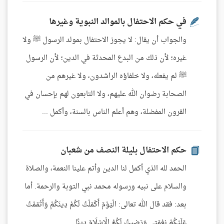
في حكم الاحتفال بالموالد النبوية وغيرها
والجواب أن يقال: لا يجوز الاحتفال بمولد الرسول ﷺ ولا
غيره؛ لأن ذلك من البدع المحدثة في الدين؛ لأن الرسول
ﷺ لم يفعله، ولا خلفاؤه الراشدون، ولا غيرهم من
الصحابة رضوان الله عليهم، ولا التابعون لهم بإحسان في
القرون المفضلة، وهم أعلم الناس بالسنة، وأكمل ...
حكم الاحتفال بليلة النصف من شعبان
الحمد لله الذي أكمل لنا الدين وأتم علينا النعمة، والصلاة
والسلام على نبيه ورسوله محمد نبي التوبة والرحمة. أما
بعد: فقد قال الله تعالى: الْيَوْمَ أَكْمَلْتُ لَكُمْ دِينَكُمْ وَأَتْمَمْتُ
عَلَيْكُمْ نِعْمَتِي وَرَضِيتُ لَكُمُ الْإِسْلَامَ دِينًا ...