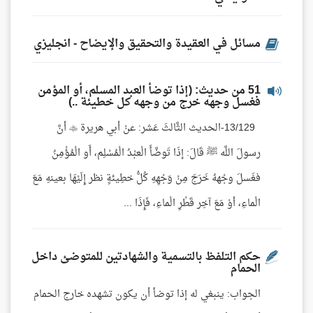
مسائل في العقيدة والتحقيق والإيضاح - انجليزي
51 من حديث: (إذا توضأ العبد المسلم، أو المؤمن
فغسل وجهه خرج من وجهه كل خطيئة ..)
13/129-الحديث الثَّالثَ عَشر: عنْ أبي هريرة  أنَّ
رسولَ اللَّه ﷺ قَالَ: إذَا تَوضَّأَ الْعبْدُ الْمُسْلِم، أَو الْمُؤْمِنُ
فغَسلَ وجْههُ خَرَجَ مِنْ وَجْهِهِ كُلُّ خطِيئةٍ نظر إِلَيْهَا بعينهِ مَعَ
الْماءِ، أوْ مَعَ آخِر قَطْرِ الْماءِ، فَإِذَا ...
حكم التلفظ بالتسمية والشهادتين للمتوضئ داخل
الحمام
الجواب: ينبغي له إذا توضأ أن يكون تشهده خارج الحمام