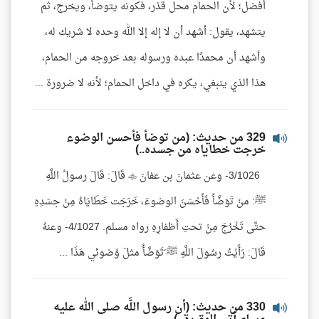
أفضل؛ لأن الحمام محل قذر، فكونه يتوضأ، ويخرج، ثم
يتشهد، يقول: أشهد أن لا إله إلا الله وحده لا شريك له،
وأشهد أن محمدًا عبده ورسوله بعد خروجه من الحمام،
هذا الذي ينبغي، يكره في داخل الحمام؛ لأنه لا ضرورة ...
329 من حديث: (من توضأ فأحسن الوضوء
خرجت خطاياه من جسده..)
3/1026- وعن عثمانَ بن عفانَ  قَالَ: قَالَ رسولُ اللَّهِ
ﷺ: منْ تَوَضَّأَ فَأَحْسَنَ الوضوءَ، خَرَجَت خَطَايَاهُ مِنْ جسَدِهِ
حتَّى تَخْرُجَ مِنْ تحتِ أَظفارِهِ رواه مسلم. 4/1027- وعنهُ
قَالَ: رَأَيْتُ رسُولَ اللَّهِ ﷺ َتَوَضَّأُ مثلَ وُضوئي هَذَا ...
330 من حديث: (أن رسول اللَّه صلى الله عليه