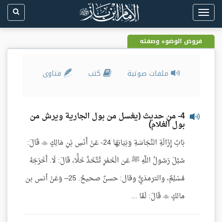
Toggle
navigation
فروض الوضوء وصفته
ملفات صوتية
كتب
فتاوى
4- من حديث (يغسل من بول الجارية ويرش من
بول الغلام)
بَابُ إِزَالَةِ النَّجَاسَةِ وَبَيَانِهَا 24- عَنْ أَنَسِ بْنِ مَالِكٍ  قَالَ:
سُئِلَ رَسُولُ اللَّهِ ﷺ عَن الْخَمْرِ تُتَّخَذُ خَلًّا، قَالَ: لَا. أَخْرَجَهُ
مُسْلِمٌ، والترمذيُّ وقال: حسنٌ صحيحٌ. 25– وَعَنْ أنس بن
مالكٍ  قَالَ: لَمَّا ...