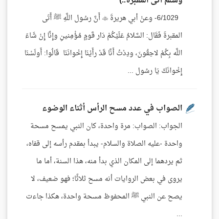
وسلم أتى المقبرة..)
6/1029- وعنْ أبي هريرةَ  أَنَّ رسُول اللَّهِ ﷺ أَتَى
المقبرةَ فَقَال: السَّلامُ عَلَيْكُمْ دَار قَومٍ مُؤْمِنينِ وإِنَّا إِنْ شَاءَ
اللَّه بِكُمْ لاحِقُونَ، ودِدْتُ أَنَّا قَدْ رأَيْنَا إِخْوانَنَا قَالُوا: أَولَسْنَا
إِخْوانَكَ يَا رسُول ...
الصواب في عدد مسح الرأس أثناء الوضوء
الجواب: الصواب: مرة واحدة، كان النبي يمسح مسحة
واحدة -عليه الصلاة والسلام- يبدأ بمقدم رأسه إلى قفاه،
ثم يردهما إلى المكان الذي بدأ منه، هذا السنة، أما ما
يروى في بعض الروايات أنه مسح ثلاثًا؛ فهو ضعيف، لا
يصح عن النبي ﷺ المحفوظ مسحة واحدة، هكذا جاءت
...