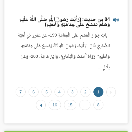
04 من حديث: (رَأَيْت رَسُولَ اللَّهِ صَلَّى اللَّهُ عَلَيْهِ
وَسَلَّمَ يَمْسَحُ عَلَى عِمَامَتِهِ وَخُفَّيْهِ)
بابُ جَوَازِ الْمَسْحِ عَلَى الْعِمَامَةِ 199- عَنْ عَمْرِو بْنِ أُمَيَّةَ
الضَّمْرِيِّ قَالَ: "رَأَيْتُ رَسُولَ اللَّهِ ﷺ يَمْسَحُ عَلَى عِمَامَتِهِ
وَخُفَّيْهِ". رَوَاهُ أَحْمَدُ، وَالْبُخَارِيُّ، وَابْنُ مَاجَهْ. 200- وَعَنْ
بِلَالٍ ...
7
6
5
4
3
2
1
16
15
...
8