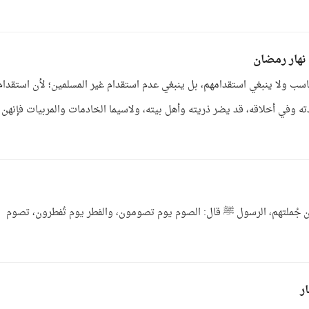
 نهار رمضان
ناسب ولا ينبغي استقدامهم، بل ينبغي عدم استقدام غير المسلمين؛ لأن استقدام
ه وفي أخلاقه، قد يضر ذريته وأهل بيته، ولاسيما الخادمات والمربيات فإنهن
ن جُملتهم، الرسول ﷺ قال: الصوم يوم تصومون، والفطر يوم تُفطرون، تصوم
ر