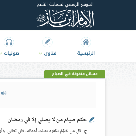
الموقع الرسمي لسماحة الشيخ
الرئيسية
فتاوى
صوتيات
مسائل متفرقة في الصيام
م
حكـم صيـام مـن لا يصـلي إلا في رمضـان