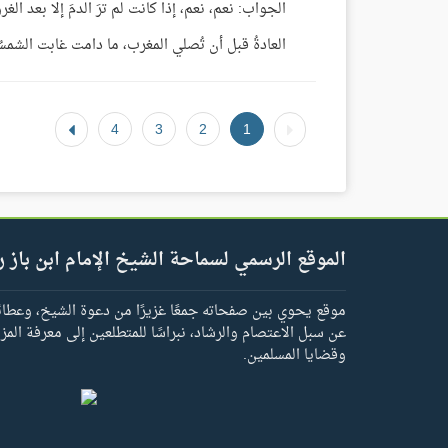
الجواب: نعم، نعم، إذا كانت لم ترَ الدمَ إلا بعد 
العادةُ قبل أن تُصلي المغرب، ما دامت غابت الشمسُ
4
3
2
1
الموقع الرسمي لسماحة الشيخ الإمام ابن باز ر
موقع يحوي بين صفحاته جمعًا غزيرًا من دعوة الشيخ، وعطائه 
عن سبل الاعتصام والرشاد، نبراسًا للمتطلعين إلى معرفة المز
وقضايا المسلمين.