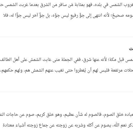
ر بغروب الشمس في بلده، فهو بمثابة مَن سافر من الشرق بعدما غربت الشمس ح
صحيحٌ؛ لأنه انتهى إلى جوٍّ رفيعٍ ليس جوَّه، بل جوٌّ آخر ليس جوًّا له، فلا
ت
شمس قبل مكة؛ لأنه عنها شرق، ففي الجملة متى غابت الشمسُ على أهل الطائف
في محلات مرتفعة فليس لهم أن يُفطروا حتى تغيب عنهم الشمسُ هم، ولهم حكمهم، 
ه لعباده خلق الصوم، فالصوم له شأن عظيم، وهو خلق كريم، صوم عن حاجات ال
تذكر نعم الله، يصوم عن أكله وشربه عن زوجته عن جماع زوجته أشياء معتادة