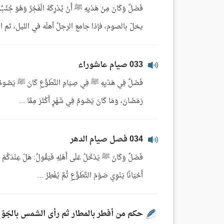
فَصْلٌ وَكَانَ مِنْ هَدْيِهِ ﷺ أَنْ يُدْرِكَهُ الْفَجْرُ وَهُوَ
يخلّ بالصوم، فإذا جامع الرجلُ أهلَه في الليل، ث
033 صيام عاشوراء
فَصْلٌ فِي هَدْيِهِ ﷺ فِي صِيَامِ التَّطَوُّعِ كَانَ ﷺ يَصُومُ حَتَّ
رَمَضَانَ، وَمَا كَانَ يَصُومُ فِي شَهْرٍ أَكْثَرَ مِمَّا ...
034 فصل صيام الدهر
فَصْلٌ وَكَانَ ﷺ يَدْخُلُ عَلَى أَهْلِهِ فَيَقُولُ: هَلْ عِنْدَكُمْ شَيْءٌ
أَحْيَانًا يَنْوِي صَوْمَ التَّطَوُّعِ ثُمَّ يُفْطِرُ ...
حكم من أفطر بالمطار ثم رأى الشمس بالجَوّ