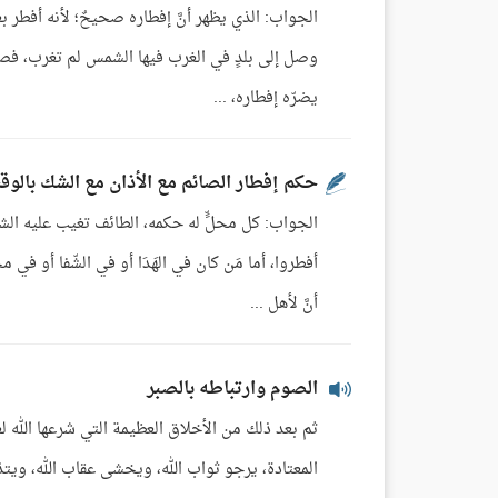
الجواب: الذي يظهر أنَّ إفطاره صحيحٌ؛ لأنه أفط
وصل إلى بلدٍ في الغرب فيها الشمس لم تغرب، فصومه 
يضرّه إفطاره، ...
حكم إفطار الصائم مع الأذان مع الشك بالوق
الجواب: كل محلٍّ له حكمه، الطائف تغيب عليه ال
أفطروا، أما مَن كان في الهَدَا أو في الشّفا أو 
أنَّ لأهل ...
الصوم وارتباطه بالصبر
ثم بعد ذلك من الأخلاق العظيمة التي شرعها الل
المعتادة، يرجو ثواب الله، ويخشى عقاب الله، وي