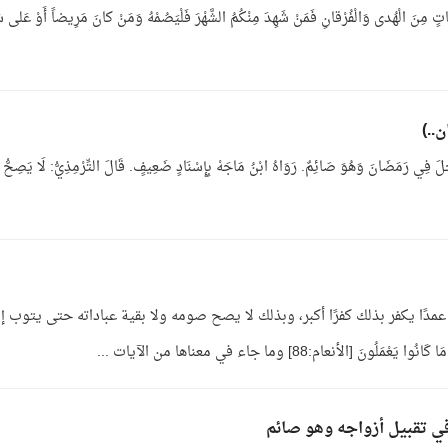
ِناتٍ مِنَ الْهُدى وَالْفُرْقانِ فَمَنْ شَهِدَ مِنْكُمُ الشَّهْرَ فَلْيَصُمْهُ وَمَنْ كانَ مَرِيضاً أَوْ عَلى سَ
تَحَلَ فِي رَمَضَانَ وَهُوَ صَائِمٌ. رَوَاهُ ابْنُ مَاجَهْ بِإِسْنَادٍ ضَعِيفٍ. قَالَ التِّرْمِذِيُّ: لَا يَصِحُّ 
عمدًا يكفر بذلك كفرًا أكبر، وبذلك لا يصح صومه ولا بقية عباداته حتى يتوب إ