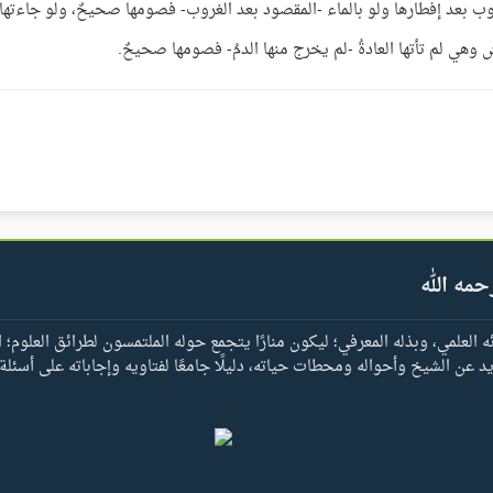
الغروب بعد إفطارها ولو بالماء -المقصود بعد الغروب- فصومها صحيحٌ، ولو جاءتها
 وهي لم تأتها العادةُ -لم يخرج منها الدمُ- فصومها صحيحٌ.
حمه الله
العلمي، وبذله المعرفي؛ ليكون منارًا يتجمع حوله الملتمسون لطرائق العلوم؛ ا
يد عن الشيخ وأحواله ومحطات حياته، دليلًا جامعًا لفتاويه وإجاباته على أسئلة