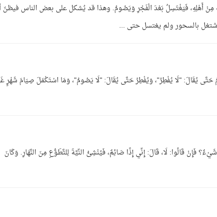
 جُنُبٌ مِنْ أَهْلِهِ، فَيَغْتَسِلُ بَعْدَ الْفَجْرِ وَيَصُومُ. وهذا قد يُشكل على بعض الناس فيظنّ 
م اشتغل بالسحور ولم يغتسل حتى ...
ى يُقَالَ: "لَا يُفْطِرُ"، وَيُفْطِرُ حَتَّى يُقَالَ: "لَا يَصُومُ"، وَمَا اسْتَكْمَلَ صِيَامَ شَهْرٍ غَيْ
؟ فَإِنْ قَالُوا: لَا، قَالَ: إِنِّي إِذًا صَائِمٌ، فَيُنْشِئُ النِّيَّةَ لِلتَّطَوُّعِ مِنَ النَّهَارِ. وَكَانَ