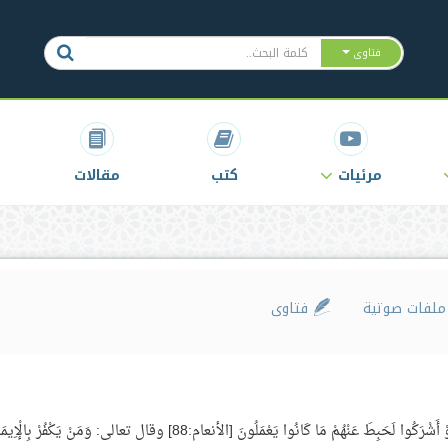
فتاوى
مرئيات
كتب
مقالات
لفات صوتية
فتاوى
ج: كل من حُكِمَ بكفره بطلت أعماله، قال تعالى: وَلَوْ أَشْرَكُوا لَحَبِطَ عَنْهُمْ مَا كَانُوا يَعْمَلُونَ [الأنعام:88] وقال تعالى: وَمَنْ يَكْفُرْ بِ