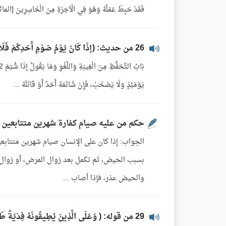
فَقَدْ حَبِطَ عَمَلُهُ وَهُوَ فِي الْآخِرَةِ مِنَ الْخَاسِرِينَ [المائدة:5]. وذهب جمع 
26 من حديث: (إذَا كَانَ يَوْمُ صَوْمِ أَحَدِكُمْ فَلَا يَرْفُثْ يَوْمَئِذٍ وَلَا يَصْخَبْ..) - قراءة الشيخ محمد إلياس
يَوْمَئِذٍ وَلَا يَصْخَبْ، فَإِنْ شَاتَمَهُ أَحَدٌ أَوْ قَاتَلَهُ ...
حكم من عليه صيام كفارة شهرين متتابعين و
الجواب: إذا كان على الإنسان صيام شهرين متتاب
بسبب الحيض، ثم تكمل بعد زوال المرض، أو زوال ا
والحيض عذر، فإذا أصاب ...
29 من قوله: ( وَعَلَى الَّذِينَ يُطِيقُونَهُ فِدْيَةٌ طَعَامُ مِسْكِينٍ..)