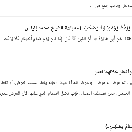
من ...
بَابُ التَّحَفُّظِ مِنَ الْغِيبَةِ وَاللَّغْوِ وَمَا يَقُولُ إذَا شُتِمَ 1652- عَنْ أَبِي هُرَيْرَةَ : أَنَّ النَّبِيَّ ﷺ قَالَ: إذَا كَانَ يَوْمُ صَوْمِ أَحَدِكُمْ فَلَا يَرْفُثْ
أفطر خلالهما لعذر
عين، ثم عرض له مرض، أو عرض للمرأة حيض؛ فإنه يفطر بسبب المرض، أو تفطر
لحيض، حين تستطيع الصيام، فإنها تكمل الصيام الذي عليها؛ لأن المرض عذر،