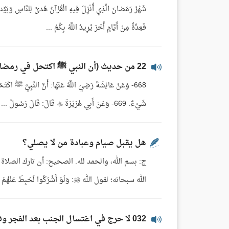
شَهْرُ رَمَضانَ الَّذِي أُنْزِلَ فِيهِ الْقُرْآنُ هُدىً لِلنَّاسِ وَبَيّ
فَعِدَّةٌ مِنْ أَيَّامٍ أُخَرَ يُرِيدُ اللَّهُ بِكُمُ ...
22 من حديث (أن النبي ﷺ اكتحل في رمضان..)
668- وَعَنْ عَائِشَةَ رَضِيَ اللَّهُ عَنْهَا: أَنَّ النَّبِيَّ ﷺ اكْ
شَيْءٌ. 669- وَعَنْ أَبِي هُرَيْرَةَ  قَالَ: قَالَ رَسُولُ ...
هل يقبل صيام وعبادة من لا يصلي؟
ج: بسم الله، والحمد لله. الصحيح: أن تارك الصلاة 
الله سبحانه؛ لقول الله : وَلَوْ أَشْرَكُوا لَحَبِطَ عَنْهُمْ مَا كَانُوا يَعْمَلُونَ [الأنعام:88] وما جاء في معناها من الآيات ...
032 لا حرج في اغتسال الجنب بعد الفجر وفي تقبيل أزواجه وهو صائم