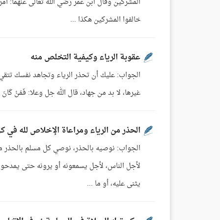
المشركين وقال ابن عمر رضي الله تعالى عنهما: أ
خالفوا المشركين هكذا ...
عقوبة الرياء وكيفية التخلص منه
الجواب: عليك أن تحذر الرياء وتجاهد نفسك تتقي ا
غيرها، لا بد من جهاد، قال الله جل وعلا: فَمَنْ كَانَ يَرْجُوا لِقَ
الحذر من الرياء ومراعاة الإخلاص لله في 
الجواب: نوصيه بالحذر، نوصي كل مسلم بالحذر من ا
لأجل الناس، لأجل يسمعونه أو يرونه حتى يمدحوه
يثنى عليه، أو ما ...