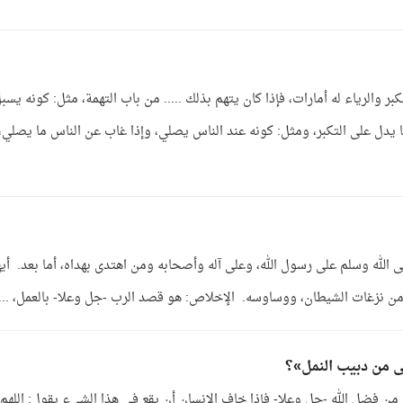
بر والرياء له أمارات، فإذا كان يتهم بذلك ..... من باب التهمة، مثل: كونه يسب
مما يدل على التكبر، ومثل: كونه عند الناس يصلي، وإذا غاب عن الناس ما يصلي،
 الله وسلم على رسول الله، وعلى آله وأصحابه ومن اهتدى بهداه، أما بعد. أيه
ًا من نزغات الشيطان، ووساوسه. الإخلاص: هو قصد الرب -جل وعلا- بالعمل، ...
 من دبيب النمل»؟
ذا من فضل الله -جل وعلا- فإذا خاف الإنسان أن يقع في هذا الشيء يقول: اللهم