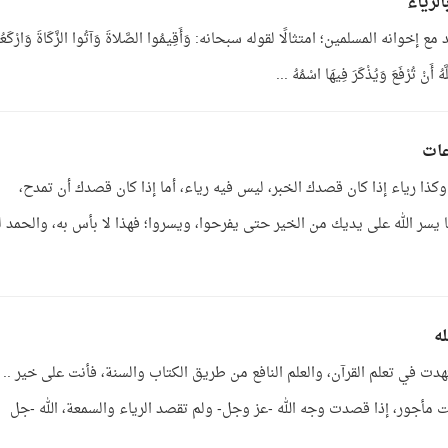
لرياء
المسلمين؛ امتثالًا لقوله سبحانه: وَأَقِيمُوا الصَّلاةَ وَآتُوا الزَّكَاةَ وَارْكَعُ
عات
ذا رياء إذا كان قصدك الخبر، ليس فيه رياء، أما إذا كان قصدك أن تمدح،
ا يسر الله على يديك من الخير حتى يفرحوا، ويسروا؛ فهذا لا بأس به، والحمد لل
ه
ت في تعلم القرآن، والعلم النافع من طريق الكتاب والسنة، فأنت على خير ..
ت مأجور، إذا قصدت وجه الله -عز وجل- ولم تقصد الرياء والسمعة، الله -جل