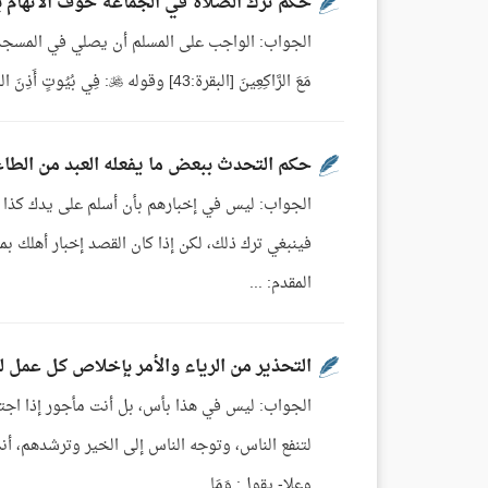
حكم ترك الصلاة في الجماعة خوف الاتهام با
الجواب: الواجب على المسلم أن يصلي في المسجد مع إخوانه 
مَعَ الرَّاكِعِينَ [البقرة:43] وقوله : فِي بُيُوتٍ أَذِنَ اللَّهُ أَنْ تُرْفَعَ وَيُذْكَرَ فِيهَا اسْمُهُ ...
حكم التحدث ببعض ما يفعله العبد من الطا
الجواب: ليس في إخبارهم بأن أسلم على يدك كذا وك
فينبغي ترك ذلك، لكن إذا كان القصد إخبار أهلك بم
المقدم: ...
التحذير من الرياء والأمر بإخلاص كل عمل لل
الجواب: ليس في هذا بأس، بل أنت مأجور إذا اجتهد
لتنفع الناس، وتوجه الناس إلى الخير وترشدهم، أن
وعلا- يقول: وَمَا ...