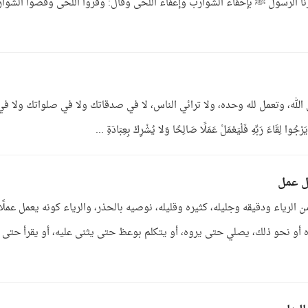
مرنا الرسول ﷺ بإحفاء الشوارب وإعفاء اللحى وقال: وفروا اللحى وقصوا الشوا
لله، وتعمل لله وحده، ولا ترائي الناس، لا في صدقاتك ولا في صلواتك ولا في
اءَ رَبِّهِ فَلْيَعْمَلْ عَمَلًا صَالِحًا وَلا يُشْرِكْ بِعِبَادَةِ ...
كل عمل
لرياء ودقيقه وجليله، كثيره وقليله، نوصيه بالحذر، والرياء كونه يعمل عملًا
 أو نحو ذلك، يصلي حتى يروه، أو يتكلم بوعظ حتى يثنى عليه، أو يقرأ حتى