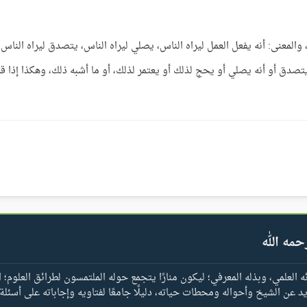
 والمعنى: أنه يفعل العمل ليراه الناس، يصلي ليراه الناس، يتصدق ليراه الناس،
تصدق أو أنه يصلي أو يحج لذلك أو يعتمر لذلك، أو ما أشبه ذلك، وهكذا إذا قر
حمه الله
العلمي، وبذله المعرفي؛ ليكون منارًا يتجمع حوله الملتمسون لطرائق العلوم؛ ا
يد عن الشيخ وأحواله ومحطات حياته، دليلًا جامعًا لفتاويه وإجاباته على أسئلة