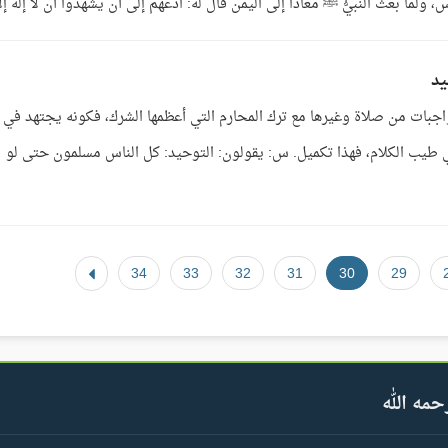
لما بعث النبيُّ ﷺ معاذًا إلى اليمن قال له: ادعهم إلى أن يشهدوا أن لا إله إلا 
يد
 الواجبات من صلاة وغيرها مع ترك المحارم التي أعظمها الشرك، فكونه يجتهد في
 طيب الكلام، فهذا تكميل. س: يقولون: التوحيد: كل الناس مسلمون حتى لو
34
33
32
31
30
29
حمه الله