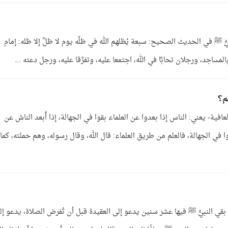
نبيُّ ﷺ في الحديث الصحيح: سبعة يُظلهم الله في ظلِّه يوم لا ظلَّ إلا ظله: إمام
لمساجد، ورجلان تحابَّا في الله، اجتمعا عليه، وتفرَّقا عليه، ورجل دعته ...
م؟
افية- يعني: الناس إذا بعدوا عن العلماء بقوا في الجهالة، إذا أُبعد الناسُ عن
 في الجهالة، فالعلم من طريق العلماء: قال الله، وقال رسوله، وهم حملته، كما
بقي النبيُّ ﷺ فيها عشر سنين يدعو إلى العقيدة قبل أن تُفرض الصلاة، يدعو إل