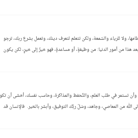
ه ، لا لقصد الدنيا وحطامها، ولا للرياء والسّمعة، ولكن تتعلم لتعرف دينك، وتعمل بشرع ربك، ترجو
 هذا من أمور الدنيا: من وظيفةٍ، أو مساعدةٍ، فهو خيرٌ إلى خيرٍ، لكن يكون
س، وأن تستمر في طلب العلم، والتَّحفظ والمذاكرة، وحاسب نفسك، أخشى أن تكو
ى الله من المعاصي، وجاهد، وسَلْ ربَّك التوفيق، وأبشر بالخير. فالإنسان قد