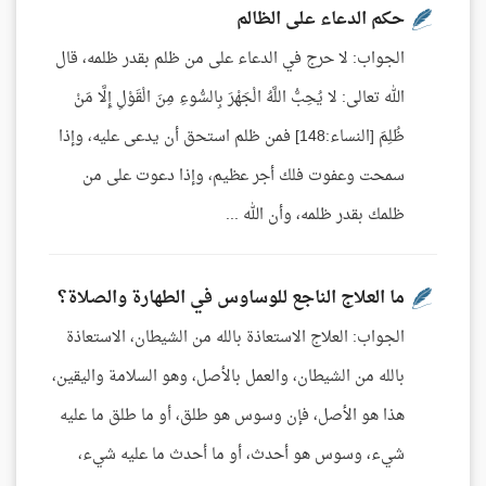
حكم الدعاء على الظالم
الجواب: لا حرج في الدعاء على من ظلم بقدر ظلمه، قال
الله تعالى: لا يُحِبُّ اللَّهُ الْجَهْرَ بِالسُّوءِ مِنَ الْقَوْلِ إِلَّا مَنْ
ظُلِمَ [النساء:148] فمن ظلم استحق أن يدعى عليه، وإذا
سمحت وعفوت فلك أجر عظيم، وإذا دعوت على من
ظلمك بقدر ظلمه، وأن الله ...
ما العلاج الناجع للوساوس في الطهارة والصلاة؟
الجواب: العلاج الاستعاذة بالله من الشيطان، الاستعاذة
بالله من الشيطان، والعمل بالأصل، وهو السلامة واليقين،
هذا هو الأصل، فإن وسوس هو طلق، أو ما طلق ما عليه
شيء، وسوس هو أحدث، أو ما أحدث ما عليه شيء،