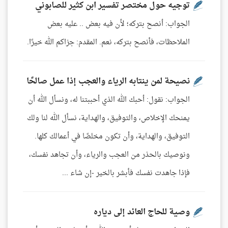
توجيه حول مختصر تفسير ابن كثير للصابوني
الجواب: أنصح بتركه؛ لأن فيه بعض .. عليه بعض
الملاحظات، فأنصح بتركه، نعم. المقدم: جزاكم الله خيرًا.
نصيحة لمن ينتابه الرياء والعجب إذا عمل صالحًا
الجواب: نقول: أحبك الله الذي أحببتنا له، ونسأل الله أن
يمنحك الإخلاص، والتوفيق، والهداية، نسأل الله لنا ولك
التوفيق، والهداية، وأن تكون مخلصًا في أعمالك كلها.
ونوصيك بالحذر من العجب والرياء، وأن تجاهد نفسك،
فإذا جاهدت نفسك فأبشر بالخير -إن شاء ...
وصية للحاج العائد إلى دياره