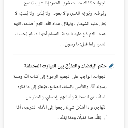
الجواب: كذلك حديث شرب الخمر: إذا شرب يُنصح
ويُوضّح ويُوجّه للخير، وألا يعود. ولا يُلْعَن، ولا يُسبّ، لا
يُعان عليه الشيطان، وليقال: هداه الله، اللهم أصلحه، اللهم
اهده، اللهم مُنَّ عليه بالتوبة، المسلم أخو المسلم يُحب له
الخير، ولما قيل: يا رسول ...
حكم البغضاء والتفرُّق بين التيارت المختلفة
الجواب: الواجب على الجميع الرجوع إلى كتاب الله وسنة
رسوله ﷺ، والتَّأسي بالسلف الصالح، فيُنظر إلى ما ذكره
السلفُ عن الصحابة وأتباعهم بإحسانٍ، والحذر من
التَّهاجر، وإذا أشكل شيءٌ رجعوا إلى الأدلة الشرعية، أمَّا
أن يُقلِّد هذا مُقبلًا، وهذا يُقلِّد ...