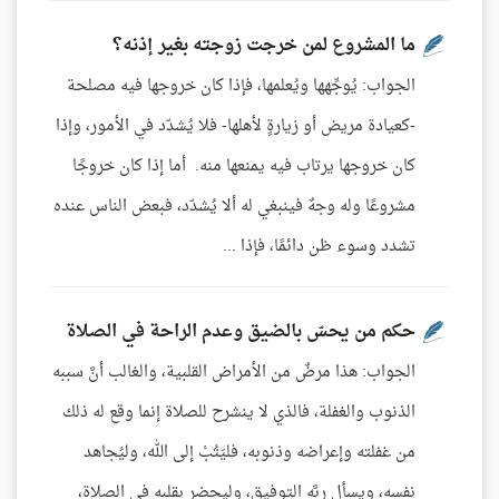
ما المشروع لمن خرجت زوجته بغير إذنه؟
الجواب: يُوجِّهها ويُعلمها، فإذا كان خروجها فيه مصلحة
-كعيادة مريض أو زيارةٍ لأهلها- فلا يُشدّد في الأمور، وإذا
كان خروجها يرتاب فيه يمنعها منه. أما إذا كان خروجًا
مشروعًا وله وجهٌ فينبغي له ألا يُشدّد، فبعض الناس عنده
تشدد وسوء ظن دائمًا، فإذا ...
حكم من يحسّ بالضيق وعدم الراحة في الصلاة
الجواب: هذا مرضٌ من الأمراض القلبية، والغالب أنَّ سببه
الذنوب والغفلة، فالذي لا ينشرح للصلاة إنما وقع له ذلك
من غفلته وإعراضه وذنوبه، فليَتُبْ إلى الله، وليُجاهد
نفسه، ويسأل ربَّه التوفيق، وليحضر بقلبه في الصلاة،