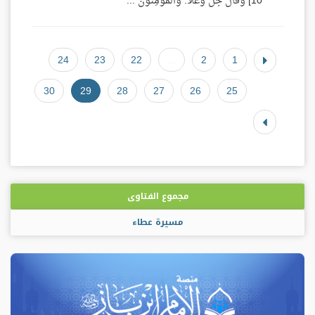
10] وقال جل وعلا: وَالْمُؤْمِنُونَ ...
24
23
22
...
2
1
30
29
28
27
26
25
مجموع الفتاوى
مسيرة عطاء