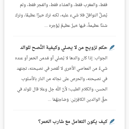
فقط، والمغرب فقط، والعشاء فقط، والفجر فقط، ولم
يُصلِّ النوافلَ فلا شيء عليه، لكنه ترك خيرًا عظيمًا، وترك
سُننًا عظيمةً، فيها خيرٌ عظيمٌ يُؤجره ...
حكم تزويج من لا يصلي وكيفية النُّصح للوالد
الجواب: إذا كان والدها لا يُصلي أو مُدمن الخمر أو عنده
شيءٌ من المعاصي الأخرى لا تُقصر في نصيحته، تجتهد
في نصيحته، والحرص على نجاته من النار بالأسلوب
الحسن، والكلام الطيب؛ لأنَّ الله جل وعلا قال للولد في
حقِّ الوالدين الكافِرَيْن: وَصَاحِبْهُمَا ...
كيف يكون التعامل مع شارب الخمر؟