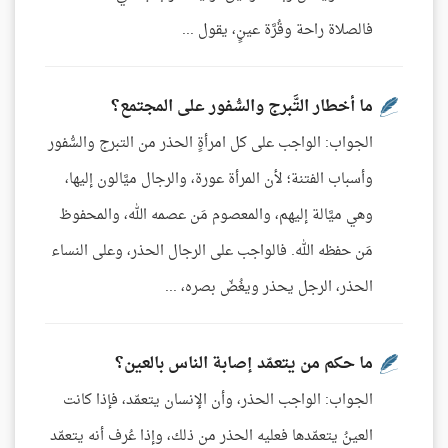
فالصلاة راحة وقُرَّة عينٍ، يقول ...
ما أخطار التَّبرج والسُّفور على المجتمع؟
الجواب: الواجب على كل امرأةٍ الحذر من التبرج والسُّفور
وأسباب الفتنة؛ لأن المرأة عورة، والرجال ميَّالون إليها،
وهي ميَّالة إليهم، والمعصوم مَن عصمه الله، والمحفوظ
مَن حفظه الله. فالواجب على الرجال الحذر، وعلى النساء
الحذر، الرجل يحذر ويغُضّ بصره، ...
ما حكم من يتعمّد إصابة الناس بالعين؟
الجواب: الواجب الحذر، وأن الإنسان يتعمّد، فإذا كانت
العينُ يتعمّدها فعليه الحذر من ذلك، وإذا عُرف أنه يتعمّد