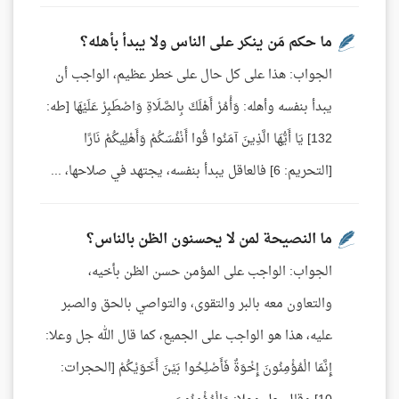
ما حكم مَن ينكر على الناس ولا يبدأ بأهله؟
الجواب: هذا على كل حال على خطر عظيم، الواجب أن
يبدأ بنفسه وأهله: وَأْمُرْ أَهْلَكَ بِالصَّلَاةِ وَاصْطَبِرْ عَلَيْهَا [طه:
132] يَا أَيُّهَا الَّذِينَ آمَنُوا قُوا أَنْفُسَكُمْ وَأَهْلِيكُمْ نَارًا
[التحريم: 6] فالعاقل يبدأ بنفسه، يجتهد في صلاحها، ...
ما النصيحة لمن لا يحسنون الظن بالناس؟
الجواب: الواجب على المؤمن حسن الظن بأخيه،
والتعاون معه بالبر والتقوى، والتواصي بالحق والصبر
عليه، هذا هو الواجب على الجميع، كما قال الله جل وعلا:
إِنَّمَا الْمُؤْمِنُونَ إِخْوَةٌ فَأَصْلِحُوا بَيْنَ أَخَوَيْكُمْ [الحجرات: