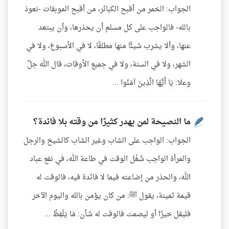
الجواب: الخمر من أقبح الكبائر، من أقبح الموبقات -نعوذ
بالله- فالواجب على كل مسلم أن يحذرها، وأن يبتعد
عنها، وألا يشرب شيئًا منها مطلقًا، لا في الأسبوع، ولا في
الشهر، ولا في السنة، ولا في جميع الأوقات، قال الله جلَّ
وعلا: يَا أَيُّهَا الَّذِينَ آمَنُوا ...
ما النصيحة لمن يهدر كثيرًا من وقته بلا فائدة؟
الجواب: الواجب على الشاب وغير الشاب كالشيخ والرجل
والمرأة الواجب شَغْل الوقت في طاعة الله، في نفع عباد
الله، والحذر من إضاعته فيما لا فائدة فيه، فالوقت له
قيمة ثمينة، يقول ﷺ: من كان يؤمن بالله واليوم الآخر
فليقل خيرًا أو ليصمت فالوقت له شأن: مَا يَلْفِظُ ...