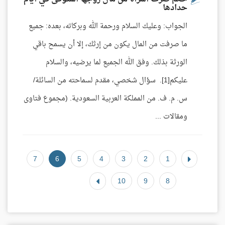
حدادها
الجواب: وعليك السلام ورحمة الله وبركاته، بعده: جميع
ما صرفت من المال يكون من إرثك، إلا أن يسمح باقي
الورثة بذلك. وفق الله الجميع لما يرضيه، والسلام
عليكم[1]. سؤال شخصي، مقدم لسماحته من السائلة/
س. م. ف. من المملكة العربية السعودية. (مجموع فتاوى
ومقالات ...
7
6
5
4
3
2
1
10
9
8