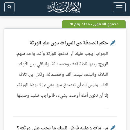
Toggle
navigation
مجموع الفتاوى - مجلد رقم 20
حكم الصدقة من الميراث دون علم الورثة
الجواب: يجب عليك أن تدفعها للورثة وأنت واحد منهم:
للزوج: ربعها ثلاثة آلاف وخمسمائة، والباقي بين الأولاد
الثلاثة والبنت، للبنت: ألف وخمسمائة، ولكل ابن: ثلاثة
آلاف. وليس لك أن تتصدق منها بشيء إلا برضا الورثة،
إلا أن تكون أمك أوصت بشيء، فالواجب تنفيذ وصيتها
...
من مات وعليه قرض للبنك ما يجب على ورثته؟