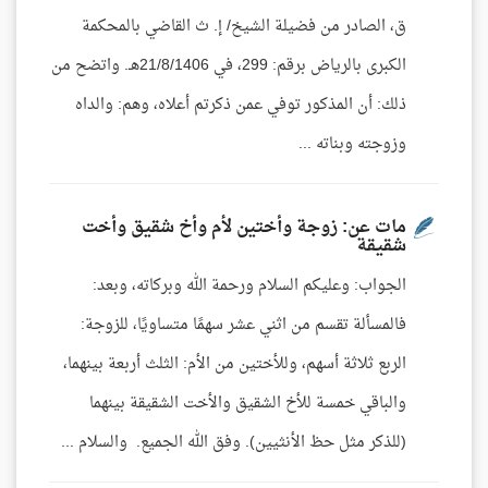
ق، الصادر من فضيلة الشيخ/ إ. ث القاضي بالمحكمة
الكبرى بالرياض برقم: 299، في 21/8/1406هـ. واتضح من
ذلك: أن المذكور توفي عمن ذكرتم أعلاه، وهم: والداه
وزوجته وبناته ...
مات عن: زوجة وأختين لأم وأخ شقيق وأخت
شقيقة
الجواب: وعليكم السلام ورحمة الله وبركاته، وبعد:
فالمسألة تقسم من اثني عشر سهمًا متساويًا، للزوجة:
الربع ثلاثة أسهم، وللأختين من الأم: الثلث أربعة بينهما،
والباقي خمسة للأخ الشقيق والأخت الشقيقة بينهما
(للذكر مثل حظ الأنثيين). وفق الله الجميع. والسلام ...