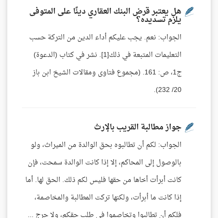
هل يعتبر قرض البنك العقاري دينًا على المتوفى
يلزم تسديده؟
الجواب: نعم. يجب عليكم أداء الدين من التركة حسب
التعليمات المتبعة في ذلك[1]. نشر في كتاب (الدعوة)
ج1، ص: 161. (مجموع فتاوى ومقالات الشيخ ابن باز
20/ 232).
جواز مطالبة القريب بالإرث
الجواب: لكم أن تطالبوه بحق الوالدة من الميراث، ولو
بالوصول إلى المحاكم، إلا إذا كانت الوالدة سمحت، فإن
كانت أبرأت أخاها من حقها فليس لكم ذلك. الحق لها. أما
إذا كانت ما أبرأت، ولكنها تركت المطالبة والمخاصمة،
فلكم أن تطالبوا وتخاصموا في طلب حقكم، ولا حرج ...