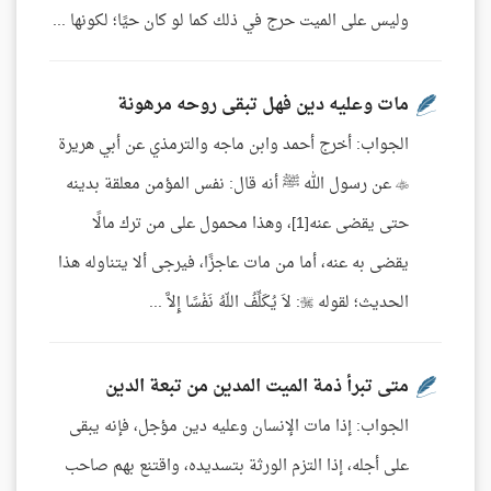
وليس على الميت حرج في ذلك كما لو كان حيًا؛ لكونها ...
مات وعليه دين فهل تبقى روحه مرهونة
الجواب: أخرج أحمد وابن ماجه والترمذي عن أبي هريرة
 عن رسول الله ﷺ أنه قال: نفس المؤمن معلقة بدينه
حتى يقضى عنه[1]، وهذا محمول على من ترك مالًا
يقضى به عنه، أما من مات عاجزًا، فيرجى ألا يتناوله هذا
الحديث؛ لقوله : لاَ يُكَلِّفُ اللّهُ نَفْسًا إِلاَّ ...
متى تبرأ ذمة الميت المدين من تبعة الدين
الجواب: إذا مات الإنسان وعليه دين مؤجل، فإنه يبقى
على أجله، إذا التزم الورثة بتسديده، واقتنع بهم صاحب