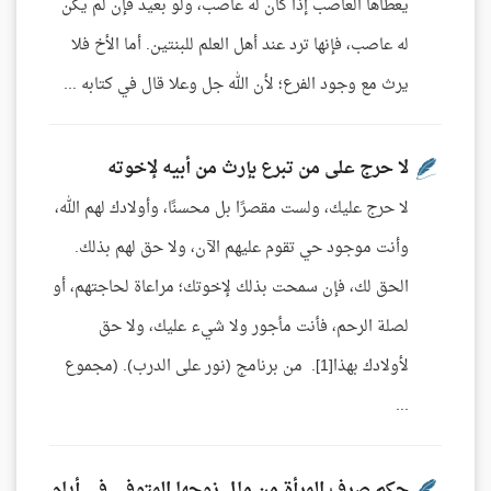
يعطاها العاصب إذا كان له عاصب، ولو بعيد فإن لم يكن
له عاصب، فإنها ترد عند أهل العلم للبنتين. أما الأخ فلا
يرث مع وجود الفرع؛ لأن الله جل وعلا قال في كتابه ...
لا حرج على من تبرع بإرث من أبيه لإخوته
لا حرج عليك، ولست مقصرًا بل محسنًا، وأولادك لهم الله،
وأنت موجود حي تقوم عليهم الآن، ولا حق لهم بذلك.
الحق لك، فإن سمحت بذلك لإخوتك؛ مراعاة لحاجتهم، أو
لصلة الرحم، فأنت مأجور ولا شيء عليك، ولا حق
لأولادك بهذا[1]. من برنامج (نور على الدرب). (مجموع
...
حكم صرف المرأة من مال زوجها المتوفى في أيام