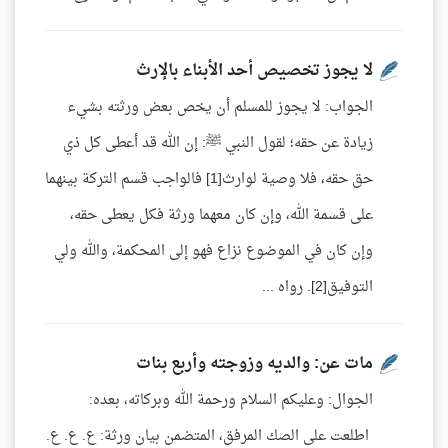
لا يجوز تخصيص أحد الأبناء بالإرث
الجواب: لا يجوز للمسلم أن يخص بعض ورثته بشيء
زيادة عن حقه؛ لقول النبي ﷺ: إن الله قد أعطى كل ذي
حق حقه، فلا وصية لوارث[1] فالواجب قسم التركة بينهما
على قسمة الله، وإن كان معهما ورثة فكل يعطى حقه،
وإن كان في الموضوع نزاع فهو إلى المحكمة، والله ولي
التوفيق[2]. رواه ...
مات عن: والديه وزوجته وأربع بنات
الجوال: وعليكم السلام ورحمة الله وبركاته، بعده:
اطلعت على الصك المرفق، المتضمن بيان ورثة: ع. ع. ع.