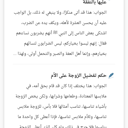
عليها بالنفقة
الجواب: هذا قد أتى منكرًا، ولا ينبغي له ذلك، بل الواجب
عليه أن يحسن العشرة لأهله، ويكف يده عن الضرب،
اشتكى بعض الناس إلى النبي ﷺ أنهم يضربون نساءهم
فقال: إنهم ليسوا بخياركم، ليس الضرابون لنسائهم
بخيارهم، وإنما أهل العفة والصبر والتحمل أولى، ولهذا ...
حكم تفضيل الزوجة على الأم
الجواب: هذا يختلف إذا كان قد قام بحق أمه، في
ملابسها المعتادة، وطعامها وشرابها، ولكن يخص الزوجة
بأشياء تناسبها، تناسب أمثالها فلا بأس، للزوجة ملابس
تناسبها، وللأم ملابس تناسبها، فإذا أعطى كل واحدة ما
يناسبها فلا حرج في ذلك، ولو كان الذي أعطى الزوجة ...