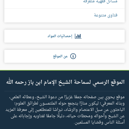
مسائل فقهية متفرقة
فتاوى متنوعة
إحصائيات المواد
عن الموقع
الموقع الرسمي لسماحة الشيخ الإمام ابن باز رحمه الله
موقع يحوي بين صفحاته جمعًا غزيرًا من دعوة الشيخ، وعطائه العلمي،
وبذله المعرفي؛ ليكون منارًا يتجمع حوله الملتمسون لطرائق العلوم؛
الباحثون عن سبل الاعتصام والرشاد، نبراسًا للمتطلعين إلى معرفة المزيد
عن الشيخ وأحواله ومحطات حياته، دليلًا جامعًا لفتاويه وإجاباته على
أسئلة الناس وقضايا المسلمين.