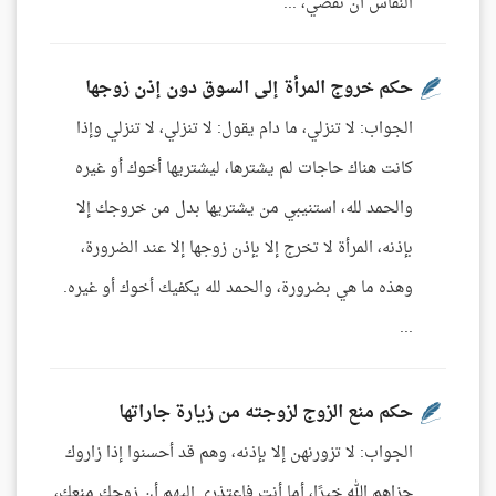
النفاس أن تقضي، ...
حكم خروج المرأة إلى السوق دون إذن زوجها
الجواب: لا تنزلي، ما دام يقول: لا تنزلي، لا تنزلي وإذا
كانت هناك حاجات لم يشترها، ليشتريها أخوك أو غيره
والحمد لله، استنيبي من يشتريها بدل من خروجك إلا
بإذنه، المرأة لا تخرج إلا بإذن زوجها إلا عند الضرورة،
وهذه ما هي بضرورة، والحمد لله يكفيك أخوك أو غيره.
...
حكم منع الزوج لزوجته من زيارة جاراتها
الجواب: لا تزورنهن إلا بإذنه، وهم قد أحسنوا إذا زاروك
جزاهم الله خيرًا، أما أنت فاعتذري إليهم أن زوجك منعك،