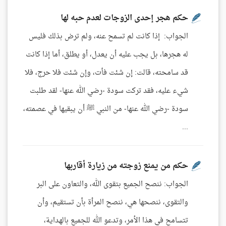
حكم هجر إحدى الزوجات لعدم حبه لها
الجواب: إذا كانت لم تسمح عنه، ولم ترض بذلك فليس
له هجرها، بل يجب عليه أن يعدل، أو يطلق، أما إذا كانت
قد سامحته، قالت: إن شئت فأت، وإن شئت فلا حرج، فلا
شيء عليه، فقد تركت سودة -رضي الله عنها- لقد طلبت
سودة -رضي الله عنها- من النبي ﷺ أن يبقيها في عصمته،
...
حكم من يمنع زوجته من زيارة أقاربها
الجواب: ننصح الجميع بتقوى الله، والتعاون على البر
والتقوى، ننصحها هي، ننصح المرأة بأن تستقيم، وأن
تتسامح في هذا الأمر، وتدعو الله للجميع بالهداية،