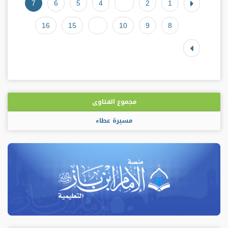
7
6
5
4
...
2
1
16
15
...
10
9
8
مجموع الفتاوى
مسيرة عطاء