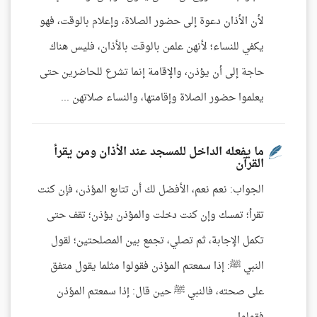
لأن الأذان دعوة إلى حضور الصلاة، وإعلام بالوقت، فهو
يكفي للنساء؛ لأنهن علمن بالوقت بالأذان، فليس هناك
حاجة إلى أن يؤذن، والإقامة إنما تشرع للحاضرين حتى
يعلموا حضور الصلاة وإقامتها، والنساء صلاتهن ...
ما يفعله الداخل للمسجد عند الأذان ومن يقرأ
القرآن
الجواب: نعم نعم، الأفضل لك أن تتابع المؤذن، فإن كنت
تقرأ؛ تمسك وإن كنت دخلت والمؤذن يؤذن؛ تقف حتى
تكمل الإجابة، ثم تصلي، تجمع بين المصلحتين؛ لقول
النبي ﷺ: إذا سمعتم المؤذن فقولوا مثلما يقول متفق
على صحته، فالنبي ﷺ حين قال: إذا سمعتم المؤذن