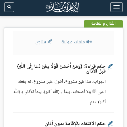
Toggle
navigation
الأذان والإقامة
ملفات صوتية
فتاوى
حكم قراءة: {وَمَنْ أَحْسَنُ قَوْلًا مِمَّنْ دَعَا إِلَى اللَّهِ}
قبل الأذان
الجواب: هذا غير مشروع، أقول: غير مشروع، لم يفعله
النبي ﷺ ولا أصحابه، يبدأ بـ (الله أكبر)، يبدأ الأذان بـ (الله
أكبر). نعم.
حكم الاكتفاء بالإقامة بدون أذان