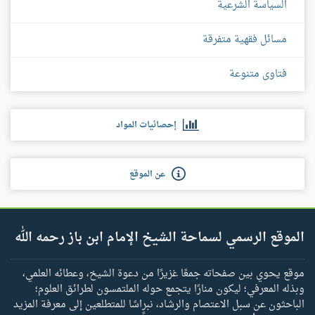
السياسة الشرعية
مسائل فقهية متفرقة
فتاوى متنوعة
إحصائيات المواد
عن الموقع
الموقع الرسمي لسماحة الشيخ الإمام ابن باز رحمه الله
موقع يحوي بين صفحاته جمعًا غزيرًا من دعوة الشيخ، وعطائه العلمي،
وبذله المعرفي؛ ليكون منارًا يتجمع حوله الملتمسون لطرائق العلوم؛
الباحثون عن سبل الاعتصام والرشاد، نبراسًا للمتطلعين إلى معرفة المزيد