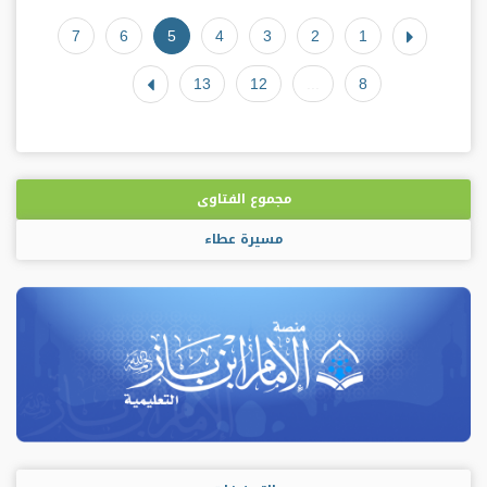
7
6
5
4
3
2
1
13
12
...
8
مجموع الفتاوى
مسيرة عطاء