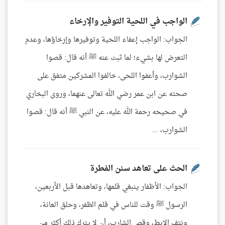
الواجب في اللحية التوفير والإرخاء
الجواب: الواجب إعفاء اللحية وتوفيرها وإرخاؤها، وعدم
التعرض لها بشيء؛ لما ثبت عنه ﷺ أنه قال: قصوا
الشوارب، وأعفوا اللحى، خالفوا المشركين متفق على
صحته عن ابن عمر رضي الله تعالى عنهما، وروى البخاري
في صحيحه رحمة الله عليه، عن النبي ﷺ أنه قال: قصوا
الشوارب، ...
الحث على تعاهد سنن الفطرة
الجواب: الأظفار ينبغي قلمها، وتعاهدها قبل الأربعين،
الرسول ﷺ وقت للناس في قلم الظفر، وحلق العانة،
ونتف الإبط، وقص الشارب، أن لا يترك ذلك أكثر من