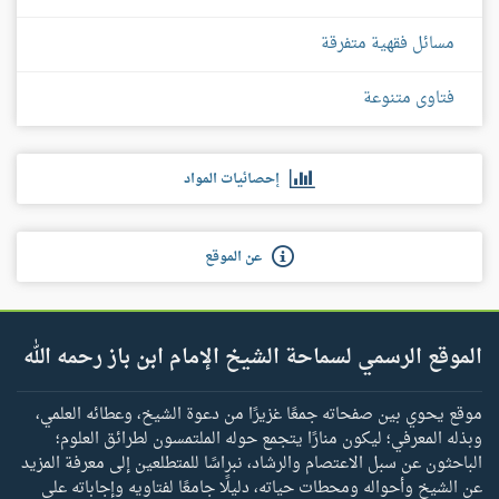
مسائل فقهية متفرقة
فتاوى متنوعة
إحصائيات المواد
عن الموقع
الموقع الرسمي لسماحة الشيخ الإمام ابن باز رحمه الله
موقع يحوي بين صفحاته جمعًا غزيرًا من دعوة الشيخ، وعطائه العلمي،
وبذله المعرفي؛ ليكون منارًا يتجمع حوله الملتمسون لطرائق العلوم؛
الباحثون عن سبل الاعتصام والرشاد، نبراسًا للمتطلعين إلى معرفة المزيد
عن الشيخ وأحواله ومحطات حياته، دليلًا جامعًا لفتاويه وإجاباته على