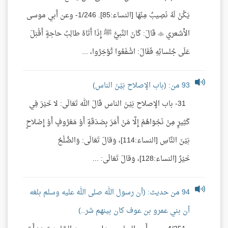
يَكُنْ لَهُ نَصِيبٌ مِنْهَا [النساء:85]. 1/246- وعن أَبي موسى
الأَشعري  قَالَ: كَانَ النَّبيُّ ﷺ إِذَا أَتَاهُ طالِبُ حاجةٍ أَقْبَلَ
عَلَى جُلسائِهِ فَقَالَ: اشْفَعُوا تُؤجَرُوا، ...
93 من: (باب الإصلاح بَيْنَ الناس)
31- باب الإصلاح بَيْنَ الناس قَالَ الله تَعَالَى: لا خَيْرَ فِي
كَثِيرٍ مِنْ نَجْوَاهُمْ إِلَّا مَنْ أَمَرَ بِصَدَقَةٍ أَوْ مَعْرُوفٍ أَوْ إِصْلاحٍ
بَيْنَ النَّاسِ [النساء:114]، وَقالَ تَعَالَى: وَالصُّلْحُ
خَيْرٌ [النساء:128]، وَقالَ تَعَالَى: ...
94 من حديث: (أن رسول الله صلى الله عليه وسلم بلغه
أن بني عمرو بن عوف كان بينهم شر..)