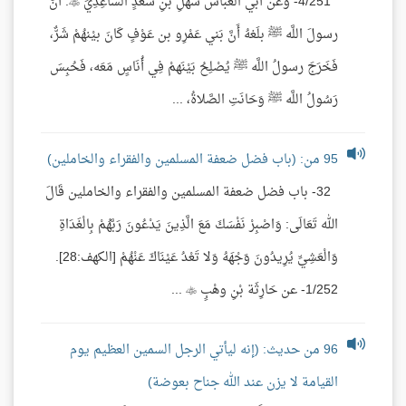
4/251- وعن أَبي العباس سهلِ بنِ سعدٍ السَّاعِدِيِّ : أَنَّ
رسولَ اللَّه ﷺ بلَغهُ أَنَّ بَني عَمْرِو بن عَوْفٍ كَانَ بيْنهُمْ شَرٌّ،
فَخَرَجَ رسولُ اللَّه ﷺ يُصْلِحُ بَيْنَهمْ فِي أُنَاسٍ مَعَه، فَحُبِسَ
رَسُولُ اللَّه ﷺ وَحَانَتِ الصَّلاةُ، ...
95 من: (باب فضل ضعفة المسلمين والفقراء والخاملين)
32- باب فضل ضعفة المسلمين والفقراء والخاملين قَالَ
الله تَعَالَى: وَاصْبِرْ نَفْسَكَ مَعَ الَّذِينَ يَدْعُونَ رَبَّهُمْ بِالْغَدَاةِ
وَالْعَشِيِّ يُرِيدُونَ وَجْهَهُ وَلا تَعْدُ عَيْنَاكَ عَنْهُمْ [الكهف:28].
1/252- عن حَارِثَة بْنِ وهْبٍ  ...
96 من حديث: (إنه ليأتي الرجل السمين العظيم يوم
القيامة لا يزن عند الله جناح بعوضة)