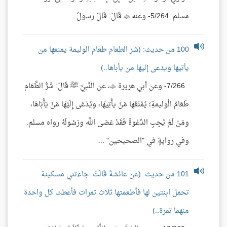
مسلم. 5/264- وعنه  قَالَ: قَالَ رسولُ ...
100 من حديث: (شر الطعام طعام الوليمة يمنعها من
يأتيها ويدعى إليها من يأباها..)
7/266- وعن أبي هريرة ، عن النَّبيِّ ﷺ قَالَ: شَرُّ الطَّعَام
طَعَامُ الْوليمةِ؛ يُمْنَعُها مَنْ يأْتِيهَا، ويُدْعَى إِلَيْهَا مَنْ يَأْبَاهَا،
ومَنْ لَمْ يُجِبِ الدَّعْوةَ فَقَدْ عَصَى اللَّه ورَسُولَهُ رواه مسلم.
وفي روايةٍ في "الصحيحين" ...
101 من حديث: (عن عائشةَ قَالَتْ: جاءتني مسكينة
تحمل ابنتين لها فأطعمتها ثلاث تمرات فأعطت كل واحدة
منهما تمرة..)