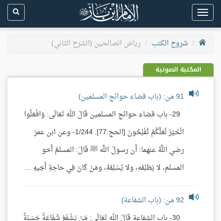
Toggle
navigation
شروح الكتب
رياض الصالحين (الشرح الثاني)
المكتبة الصوتية
91 من: (باب قضاء حوائج المسلمين)
29- باب قضاء حوائج المسلمين قَالَ الله تَعَالَى: وَافْعَلُوا
الْخَيْرَ لَعَلَّكُمْ تُفْلِحُونَ [الحج:77]. 1/244- وعن ابن عمرَ
رضي اللَّهُ عنهما: أَن رسولَ اللَّه ﷺ قَالَ: المسلمُ أَخو
المسلم، لا يَظلِمُه، ولا يُسْلِمُهُ، ومَنْ كَانَ فِي حاجةِ أَخِيهِ ...
92 من: (باب الشفاعة)
30- باب الشفاعة قَالَ الله تَعَالَى: مَنْ يَشْفَعْ شَفَاعَةً حَسَنَةً