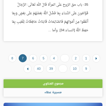
35- باب حق الزوج عَلَى المرأة قَالَ الله تَعَالَى: الرِّجَالُ
قَوَّامُونَ عَلَى النِّسَاءِ بِمَا فَضَّلَ اللَّهُ بَعْضَهُمْ عَلَى بَعْضٍ وَبِمَا
أَنْفَقُوا مِنْ أَمْوَالِهِمْ فَالصَّالِحَاتُ قَانِتَاتٌ حَافِظَاتٌ لِلْغَيْبِ بِمَا
حَفِظَ اللَّهُ [النساء:34]. وأما ...
8
7
6
5
4
...
2
1
40
39
...
10
9
مجموع الفتاوى
مسيرة عطاء