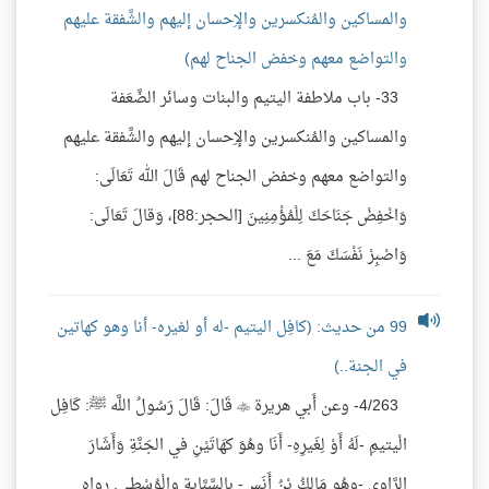
والمساكين والمُنكسرين والإِحسان إليهم والشَّفقة عليهم
والتواضع معهم وخفض الجناح لهم)
33- باب ملاطفة اليتيم والبنات وسائر الضَّعَفة
والمساكين والمُنكسرين والإِحسان إليهم والشَّفقة عليهم
والتواضع معهم وخفض الجناح لهم قَالَ الله تَعَالَى:
وَاخْفِضْ جَنَاحَكَ لِلْمُؤْمِنِينَ [الحجر:88]، وَقالَ تَعَالَى:
وَاصْبِرْ نَفْسَكَ مَعَ ...
99 من حديث: (كافِل اليتيم -له أو لغيره- أنا وهو كهاتين
في الجنة..)
4/263- وعن أَبي هريرة  قَالَ: قَالَ رَسُولُ اللَّه ﷺ: كَافِل
الْيتيمِ -لَهُ أَوْ لِغَيرِهِ- أَنَا وهُوَ كهَاتَيْنِ في الجَنَّةِ وَأَشَارَ
الرَّاوي -وهُو مَالِكُ بْنُ أَنَسٍ- بِالسَّبَّابةِ والْوُسْطى. رواه