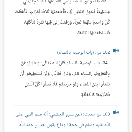
10/269- وعن عائشةَ رضي اللَّهُ عنها قَالَتْ: جَاءَتني
مِسْكِينَةٌ تَحْمِل ابْنَتَيْن لَهَا، فَأَطعمتُهَا ثَلاثَ تَمْرَاتٍ، فَأَعْطَتْ
كُلَّ وَاحدَةٍ مِنْهُمَا تَمْرَةً، وَرَفَعَتْ إِلى فِيها تَمْرةً لتَأكُلهَا،
فَاسْتَطعَمَتهَا ابْنَتَاهَا، ...
102 من: (باب الوصية بالنساء)
34- باب الوصية بالنساء قَالَ الله تَعَالَى: وَعَاشِرُوهُنَّ
بِالْمَعْرُوفِ [النساء:19]، وَقالَ تَعَالَى: وَلَنْ تَسْتَطِيعُوا أَنْ
تَعْدِلُوا بَيْنَ النِّسَاءِ وَلَوْ حَرَصْتُمْ فَلَا تَمِيلُوا كُلَّ الْمَيْلِ
فَتَذَرُوهَا كَالْمُعَلَّقَةِ ...
103 من حديث: (عن عمرو الجشمي: أنّه سمع النبي صلى
الله عليه وسلم في حجة الوداع يقول بعد أن حمد الله