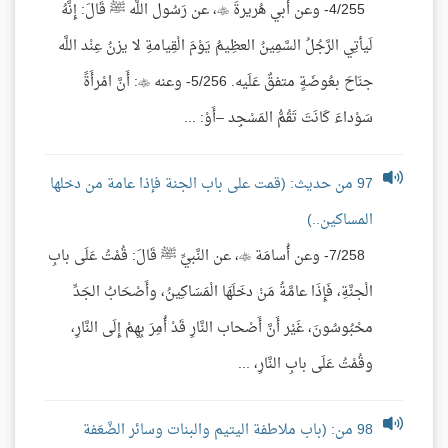
4/255- وعن أَبي هُريرةَ ، عن رَسُول اللَّه ﷺ قَالَ: إِنَّهُ
لَيأتِي الرَّجُلُ السَّمِينُ العظِيمُ يَوْمَ الْقِيامةِ لا يزنُ عِنْد اللَّه
جنَاحَ بعُوضَةٍ متفقٌ عَلَيه. 5/256- وعنه : أَنَّ امْرأَةً
سَوْداءَ كَانَتَ تَقُمُّ المَسْجِد –أَوْ: ...
97 من حديث: (قمت على باب الجنة فإذا عامة من دخلها
المساكين..)
7/258- وعن أُسامَة ، عن النَّبيِّ ﷺ قَالَ: قُمْتُ عَلَى بابِ
الْجنَّةِ، فَإِذَا عامَّةُ مَنْ دخَلَهَا الْمَسَاكِينُ، وأَصْحَابُ الجَدِّ
محْبُوسُونَ، غَيْر أَنَّ أَصْحاب النَّارِ قَدْ أُمِرَ بِهِمْ إِلَى النَّارِ،
وقُمْتُ عَلَى بابِ النَّارِ، ...
98 من: (باب ملاطفة اليتيم والبنات وسائر الضَّعَفة