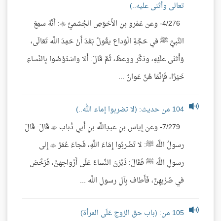
تعالى وأثنى عليه..)
4/276- وعن عَمْرو بنِ الأَحْوَصِ الجُشميِّ : أَنَّهُ سمِعَ
النَّبيَّ ﷺ في حَجَّةِ الْوَداع يقُولُ بَعْدَ أَنْ حَمِدَ اللَّه تَعَالَى،
وَأَثنَى علَيْهِ، وذكَّر ووعظَ، ثُمَّ قَالَ: أَلا واسْتَوْصُوا بِالنِّساءِ
خَيْرًا، فَإِنَّمَا هُنَّ عَوانٌ ...
104 من حديث: (لا تضربوا إماء الله..)
7/279- وعن إِياس بنِ عبدِاللَّه بنِ أَبي ذُباب  قَالَ: قَالَ
رسولُ اللَّه ﷺ: لا تَضْربُوا إِمَاءَ اللَّهِ، فَجاءَ عُمَرُ  إِلى
رسولِ اللَّه ﷺ فَقَالَ: ذَئِرْنَ النِّساءُ عَلَى أَزْواجهنَّ، فَرَخَّصَ
في ضَرْبهِنَّ، فَأَطاف بِآلِ رسولِ اللَّه ...
105 من: (باب حق الزوج عَلَى المرأة)