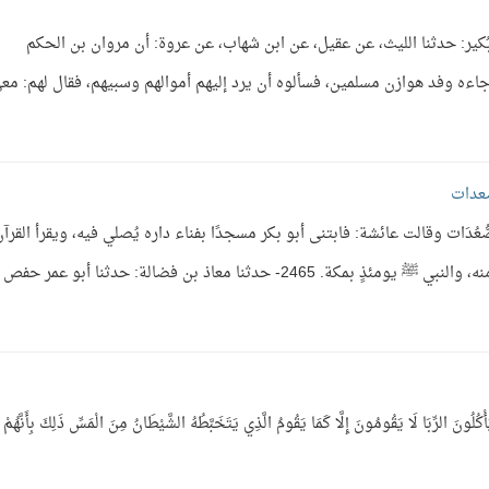
 2607- حدثنا يحيى بن بُكير: حدثنا الليث، عن عقيل، عن ابن شهاب، عن عروة: أن مروان بن الحكم
اءه وفد هوازن مسلمين، فسألوه أن يرد إليهم أموالهم وسبيهم، فقال لهم: مع
صعدات
ُدَات وقالت عائشة: فابتنى أبو بكر مسجدًا بفناء داره يُصلي فيه، ويقرأ القرآن
فيتقصف عليه نساء المشركين وأبناؤهم يعجبون منه، والنبي ﷺ يومئذٍ بمكة. 2465- حدثنا معاذ بن فضالة: حدثنا أبو عمر 
َا لَا يَقُومُونَ إِلَّا كَمَا يَقُومُ الَّذِي يَتَخَبَّطُهُ الشَّيْطَانُ مِنَ الْمَسِّ ذَلِكَ بِأَنَّهُمْ