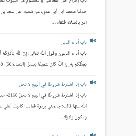
حدثنا محمد ابن أبي عدي، عن شعبة، عن سعد بن إب
آمر بالصلاة فتُقام، ...
باب أداء الدين
باب أداء الديون وقول الله تعالى: إِنَّ اللَّهَ يَأْمُرُكُمْ أَن تُؤَدُّوا
يَعِظُكُم بِهِ إِنَّ اللَّهَ كَانَ سَمِيعًا بَصِيرًا [النساء:58]. 2388- ...
باب إذا اشترط شروطا في البيع لا تحل
باب إذا
الله عنها قالت: جاءتني بريرة فقالت: كاتبتُ أهلي ع
ويكون ولاؤكِ ...