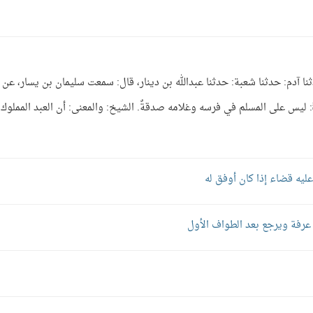
س على المسلم في فرسه صدقةٌ 1463- حدثنا آدم: حدثنا شعبة: حدثنا عبدالله بن دينار، قال: سمعت سليمان بن يسار، عن
يرة  قال: قال النبي ﷺ: ليس على المسلم في فرسه وغلامه صدقةٌ. الشيخ: والمعنى: أن العبد المملوك
ليه قضاء إذا كان أوفق له
عرفة ويرجع بعد الطواف الأول