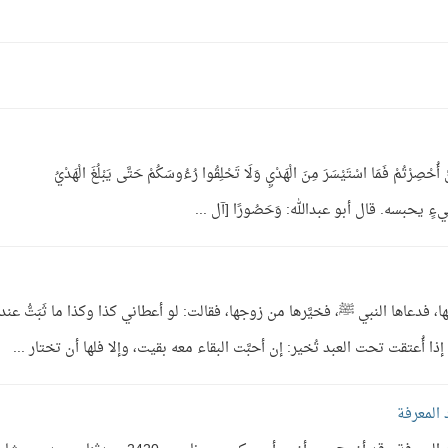
 فَمَا اسْتَيْسَرَ مِنَ الْهَدْيِ وَلَا تَحْلِقُوا رُءُوسَكُمْ حَتَّى يَبْلُغَ الْهَدْيُ
، فدعاها النبي ﷺ، فخيَّرها من زوجها، فقالت: لو أعطاني كذا وكذا ما ثَبَتُّ عند
 أُعتقت تحت العبد تُخير: إن أحبَّت البقاء معه بقيت، وإلا فلها أن تختار ...
المعرفة