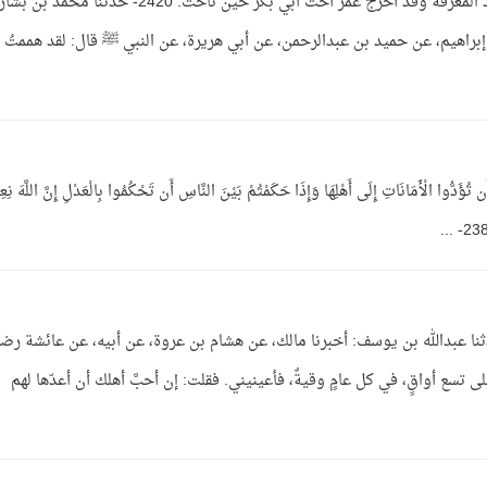
باب إخراج أهل المعاصي والخصوم من البيوت بعد المعرفة وقد أخرج عمر أخت أبي بكر حين ناحت. 2420- حدثنا محمد بن ب
راهيم، عن حميد بن عبدالرحمن، عن أبي هريرة، عن النبي ﷺ قال: لقد هممتُ 
 الْأَمَانَاتِ إِلَى أَهْلِهَا وَإِذَا حَكَمْتُمْ بَيْنَ النَّاسِ أَن تَحْكُمُوا بِالْعَدْلِ إِنَّ اللَّهَ نِعِمّ
 اشترط شروطًا في البيع لا تحلّ 2168- حدثنا عبدالله بن يوسف: أخبرنا مالك، عن هشام بن عروة، عن أبيه، عن عائشة ر
لى تسع أواقٍ، في كل عامٍ وقيةٌ، فأعينيني. فقلت: إن أحبَّ أهلك أن أعدّها لهم