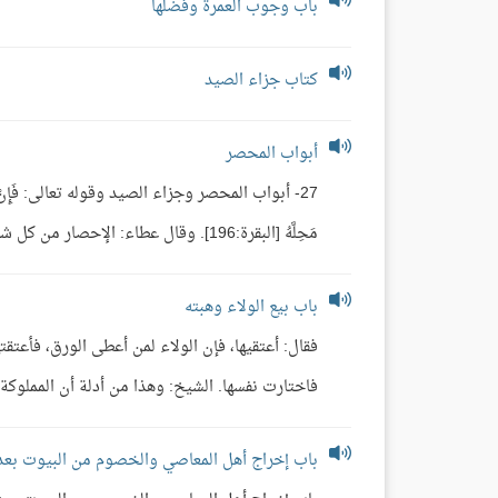
باب وجوب العمرة وفضلها
كتاب جزاء الصيد
أبواب المحصر
27- أبواب المحصر وجزاء الصيد وقوله تعالى: فَإِنْ أُحْصِرْتُمْ
مَحِلَّهُ [البقرة:196]. وقال عطاء: الإحصار من كل شيءٍ يحبسه. قال أبو عبدالله: وَحَصُورًا [آل ...
باب بيع الولاء وهبته
فقال: أعتقيها، فإن الولاء لمن أعطى الورق، فأعتقتها
فاختارت نفسها. الشيخ: وهذا من أدلة أن المملوكة إذا
باب إخراج أهل المعاصي والخصوم من البيوت بعد 