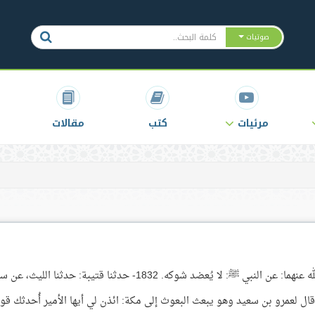
صوتيات
مرئيات
كتب
مقالات
باب: لا يُعضد شجر الحرم وقال ابن عباسٍ رضي الله عنهما: عن النبي ﷺ: لا يُعضد شوكه. 1832- حدثنا قتيبة: حدثنا الل
قال لعمرو بن سعيد وهو يبعث البعوث إلى مكة: ائذن لي أيها الأمير أُحدثك قولً