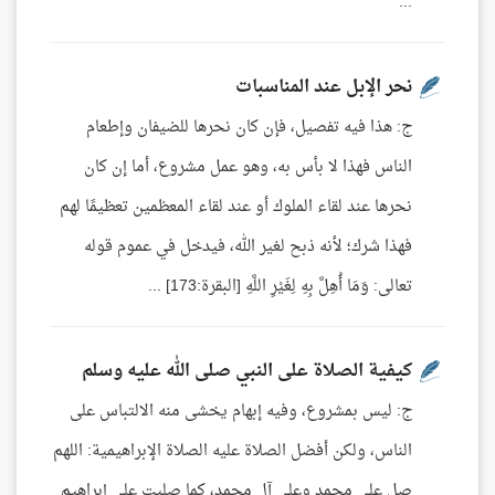
...
نحر الإبل عند المناسبات
ج: هذا فيه تفصيل، فإن كان نحرها للضيفان وإطعام
الناس فهذا لا بأس به، وهو عمل مشروع، أما إن كان
نحرها عند لقاء الملوك أو عند لقاء المعظمين تعظيمًا لهم
فهذا شرك؛ لأنه ذبح لغير الله، فيدخل في عموم قوله
تعالى: وَمَا أُهِلَّ بِهِ لِغَيْرِ اللَّهِ [البقرة:173] ...
كيفية الصلاة على النبي صلى الله عليه وسلم
ج: ليس بمشروع، وفيه إبهام يخشى منه الالتباس على
الناس، ولكن أفضل الصلاة عليه الصلاة الإبراهيمية: اللهم
صل على محمد وعلى آل محمد، كما صليت على إبراهيم