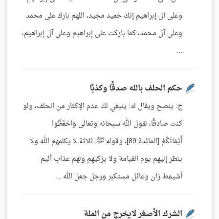
وعلى آل إبراهيم إنك حميد مجيد، اللهم بارك على محمد
وعلى آل محمد، كما باركت على إبراهيم وعلى آل إبراهيم،
...
حكم الحلف بالله صدقًا وكذبًا
ج: ينصح ويقال له: ينبغي لك عدم الإكثار من الحلف، ولو
كنت صادقًا، لقول الله سبحانه وتعالى وَاحْفَظُوا
أَيْمَانَكُمْ [المائدة:89]، وقوله ﷺ: ثلاثة لا يكلمهم الله ولا
ينظر إليهم يوم القيامة ولا يزكيهم ولهم عذاب أليم
أشيمط زان وعائل مستكبر ورجل جعل الله ...
الشرك الأصغر لايخرج من الملة