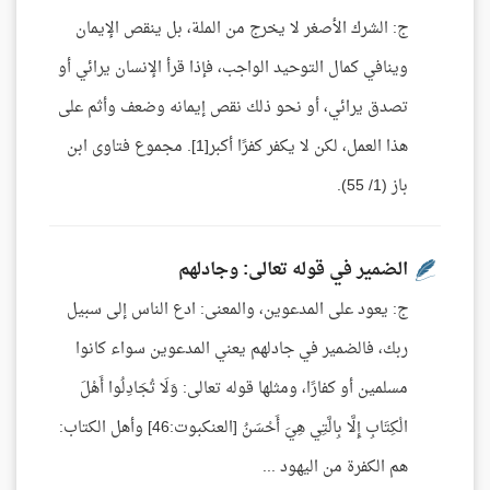
ج: الشرك الأصغر لا يخرج من الملة، بل ينقص الإيمان
وينافي كمال التوحيد الواجب، فإذا قرأ الإنسان يرائي أو
تصدق يرائي، أو نحو ذلك نقص إيمانه وضعف وأثم على
هذا العمل، لكن لا يكفر كفرًا أكبر[1]. مجموع فتاوى ابن
باز (1/ 55).
الضمير في قوله تعالى: وجادلهم
ج: يعود على المدعوين، والمعنى: ادع الناس إلى سبيل
ربك، فالضمير في جادلهم يعني المدعوين سواء كانوا
مسلمين أو كفارًا، ومثلها قوله تعالى: وَلَا تُجَادِلُوا أَهْلَ
الْكِتَابِ إِلَّا بِالَّتِي هِيَ أَحْسَنُ [العنكبوت:46] وأهل الكتاب:
هم الكفرة من اليهود ...