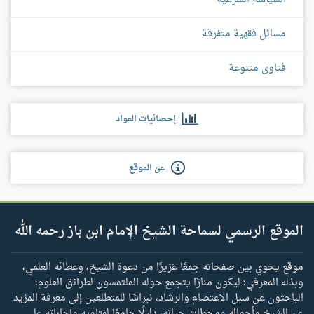
مسائل فقهية متفرقة
فتاوى متنوعة
إحصائيات المواد
عن الموقع
الموقع الرسمي لسماحة الشيخ الإمام ابن باز رحمه الله
موقع يحوي بين صفحاته جمعًا غزيرًا من دعوة الشيخ، وعطائه العلمي،
وبذله المعرفي؛ ليكون منارًا يتجمع حوله الملتمسون لطرائق العلوم؛
الباحثون عن سبل الاعتصام والرشاد، نبراسًا للمتطلعين إلى معرفة المزيد
عن الشيخ وأحواله ومحطات حياته، دليلًا جامعًا لفتاويه وإجاباته على