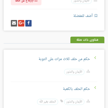
الإبلاغ عن خطأ
الأيمان والنذور
أضف للمفضلة
شارك
شارك
إرسل
على
على
إيميل
فيسبوك
غوغل
بلس
فتاوى ذات صلة
حكم من حلف ثلاث مرات على التوبة
الأيمان والنذور
حكم الحلف بالكعبة
الأيمان والنذور
الحلف بغير الله