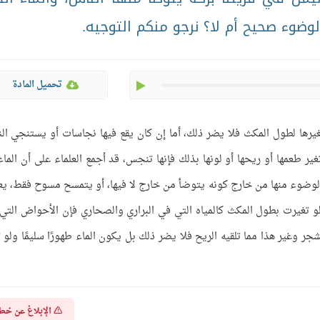
ضوء صحيح أم لا؟ نرجو منكم التوجيه.
play
تحميل المادة
غيرها لطول المكث فلا يضر ذلك، أما إن كان يقع فيها نجاسات أو يستنجي ال
 طعمها أو ريحها أو لونها بذلك فإنها تنجس، قد أجمع العلماء على أن الماء 
الوضوء منها من خارج كونه يتوضأ من خارج لا فيها، أو يتمسح مسوح فقط، يع
 تغيرت بطول المكث كالمياه التي في البراري والصحاري فإن الأحواض التي
شجر وغير هذا مما تلقيه الريح فلا يضر ذلك بل يكون الماء طهورًا سليمًا ولو ت
الإبلاغ عن خط