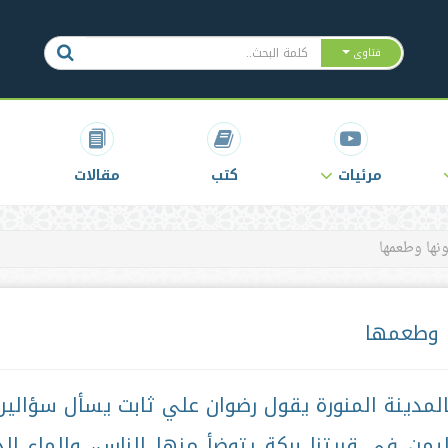
فتاوى
مرئيات
كتب
مقالات
ونها وطعمها
ا وطعمها
مدينة المنورة يقول رضوان علي ثابت يسأل سؤالين
يمن في قريتنا بركة يتوضأ منها الناس، والماء ال