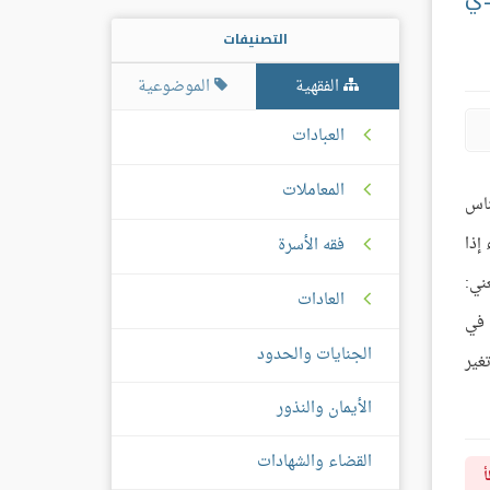
التصنيفات
الفقهية
الموضوعية
العبادات
المعاملات
ناس
إذا
فقه الأسرة
ني:
العادات
 في
الجنايات والحدود
غير
الأيمان والنذور
القضاء والشهادات
أ