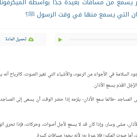
ر يسمع من مسافات بعيدة جدًا بواسطة الميكرفونا
ذان التي يسمع منها في وقت الرسول ﷺ؟
play
تحميل المادة
ود السلامة في الأجواء من الرعود، والأشياء التي تغير الصوت، كالرياح أنه ي
جْل القَدَم يسمع الأذان.
ى المساجد -طالما سمع الأذان- يلزمه إذا حضر الوقت أن يسعى إلى المساجد،
الأذان، مشى وسار، وإذا كان قد لا يسمع لأجل أصوات، وحركات، فإذا تحرى ال
 أما صوت المكبر؛ فلا عبرة به؛ لأنه يجوز مسافات كبيرة.