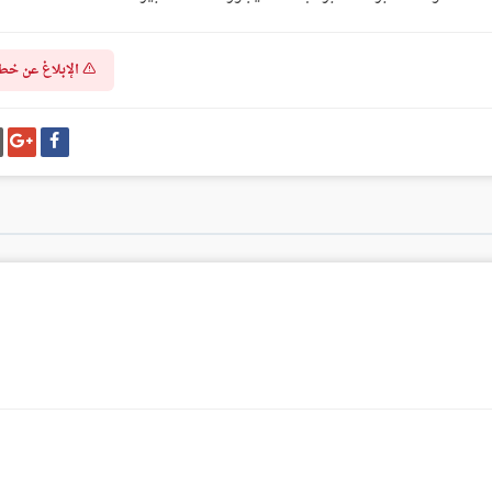
الإبلاغ عن خط
شارك
شا
على
عل
فيسبوك
غو
بل