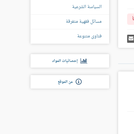
السياسة الشرعية
أ
مسائل فقهية متفرقة
فتاوى متنوعة
رك
إرسل
ى
إيميل
غل
س
إحصائيات المواد
عن الموقع