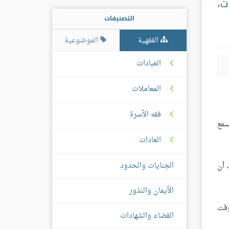
ت،
التصنيفات
الفقهية
الموضوعية
العبادات
المعاملات
فقه الأسرة
سمع
العادات
الجنايات والحدود
 أن
الأيمان والنذور
وقت
القضاء والشهادات