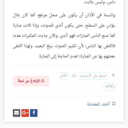
دلس، وليس بثابت.
والسنة في الأذان أن يكون على محل مرتفع، كما كان بلال
يؤذن على السطح، حتى يكون أندى للصوت، وإذا كانت منارة
كما صنع الناس المنارات فهو أندى، والآن جاءت المكبرات هذه؛
فاكتفى بها الناس؛ لأن تكبير الصوت يبلغ البعيد، ولهذا اكتفى
بعضهم بها عن المنارة؛ لعدم الحاجة إلى المنارة.
الحكم على الأحاديث
الأذان
الإبلاغ عن خطأ
والإقامة
أضف للمفضلة
شارك
شارك
إرسل
على
على
إيميل
فيسبوك
غوغل
بلس