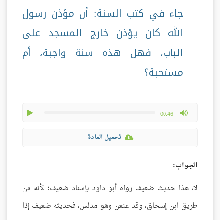
جاء في كتب السنة: أن مؤذن رسول
الله كان يؤذن خارج المسجد على
الباب، فهل هذه سنة واجبة، أم
مستحبة؟
play
max volume
-00:46
تحميل المادة
الجواب:
لا، هذا حديث ضعيف رواه أبو داود بإسناد ضعيف؛ لأنه من
طريق ابن إسحاق، وقد عنعن وهو مدلس، فحديثه ضعيف إذا