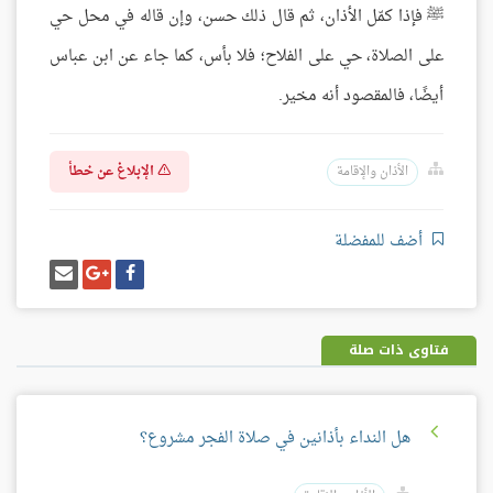
ﷺ فإذا كمّل الأذان، ثم قال ذلك حسن، وإن قاله في محل حي
على الصلاة، حي على الفلاح؛ فلا بأس، كما جاء عن ابن عباس
أيضًا، فالمقصود أنه مخير.
الإبلاغ عن خطأ
الأذان والإقامة
أضف للمفضلة
شارك
شارك
إرسل
على
على
إيميل
فيسبوك
غوغل
بلس
فتاوى ذات صلة
هل النداء بأذانين في صلاة الفجر مشروع؟