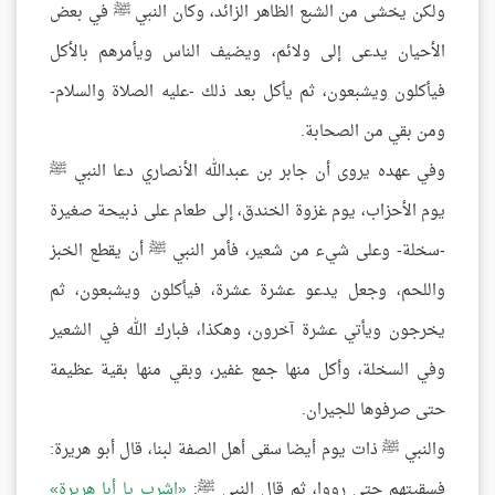
ولكن يخشى من الشبع الظاهر الزائد، وكان النبي ﷺ في بعض
الأحيان يدعى إلى ولائم، ويضيف الناس ويأمرهم بالأكل
فيأكلون ويشبعون، ثم يأكل بعد ذلك -عليه الصلاة والسلام-
ومن بقي من الصحابة.
وفي عهده يروى أن جابر بن عبدالله الأنصاري دعا النبي ﷺ
يوم الأحزاب، يوم غزوة الخندق، إلى طعام على ذبيحة صغيرة
-سخلة- وعلى شيء من شعير، فأمر النبي ﷺ أن يقطع الخبز
واللحم، وجعل يدعو عشرة عشرة، فيأكلون ويشبعون، ثم
يخرجون ويأتي عشرة آخرون، وهكذا، فبارك الله في الشعير
وفي السخلة، وأكل منها جمع غفير، وبقي منها بقية عظيمة
حتى صرفوها للجيران.
والنبي ﷺ ذات يوم أيضا سقى أهل الصفة لبنا، قال أبو هريرة:
فسقيتهم حتى رووا، ثم قال النبي ﷺ:
اشرب يا أبا هريرة