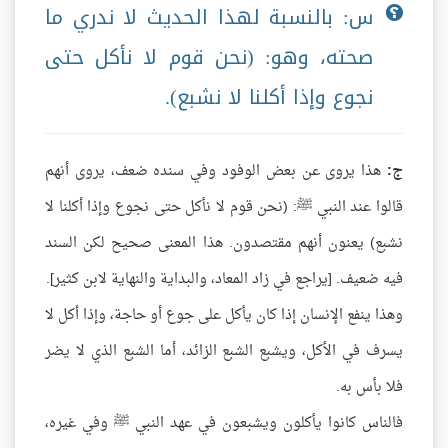
س: بالنسبة لهذا الحديث لا ندري ما
صحته، وهو: (نحن قوم لا نأكل حتى
نجوع وإذا أكلنا لا نشبع).
ج:
هذا يروى عن بعض الوفود وفي سنده ضعف، يروى أنهم
قالوا عند النبي ﷺ: (نحن قوم لا نأكل حتى نجوع وإذا أكلنا لا
نشبع) يعنون أنهم مقتصدون. هذا المعنى صحيح لكن السند
فيه ضعيف. [يراجع في زاد المعاد، والبداية والنهاية لابن كثير].
وهذا ينفع الإنسان إذا كان يأكل على جوع أو حاجة، وإذا أكل لا
يسرف في الأكل، ويشبع الشبع الزائد، أما الشبع الذي لا يضر
فلا بأس به.
فالناس كانوا يأكلون ويشبعون في عهد النبي ﷺ وفي غيره،