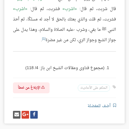
قال شربت، ثم قال:
اشرب
فشربت، ثم قال:
اشرب
فشربت، ثم قلت والذي بعثك بالحق لا أجد له مسلكًا، ثم أخذ
النبي ﷺ ما بقي، وشرب -عليه الصلاة والسلام، وهذا يدل على
[1]
جواز الشبع وجواز الري، لكن من غير مضرة
.
(مجموع فتاوى ومقالات الشيخ ابن باز: 4/ 118)
الإبلاغ عن خطأ
الحكم على الأحاديث
أضف للمفضلة
شارك
شارك
إرسل
على
على
إيميل
فيسبوك
غوغل
بلس