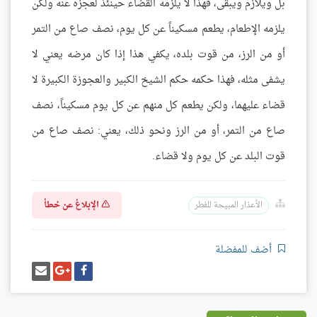
بل ويلازم ويبقى، فهذا لا يلزمه القضاء حينئذ لعجزه عنه ولكن
يلزمه الإطعام، يطعم مسكيناً عن كل يوم، نصف صاع من التمر
أو من الرز، من قوت بلده، يكفي هذا إذا كان مرضه يعني لا
يشفى مثله، فهذا حكمه حكم الشيخ الكبير والعجوزة الكبيرة لا
قضاء عليهما، ولكن يطعم كل منهم عن كل يوم مسكيناً، نصف
صاع من التمر، أو من الرز ونحو ذلك، يعني: نصف صاع من
قوت البلد عن كل يوم ولا قضاء.
الإبلاغ عن خطأ
الأعذار المبيحة للفطر
أضف للمفضلة
شارك
شارك
إرسل
على
على
إيميل
فيسبوك
غوغل
بلس