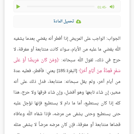
play
max volume
-01:45
تحميل المادة
الجواب: الواجب على المريض إذا أفطر أنه يقضي بعدما يشفيه
الله يقضي ما عليه من الأيام، سواء كانت متتابعة أو مفرقة، لا
حرج في ذلك، لقول الله سبحانه:
وَمَنْ كَانَ مَرِيضًا أَوْ عَلَى
سَفَرٍ فَعِدَّةٌ مِنْ أَيَّامٍ أُخَرَ
[البقرة:185] يعني: فأفطر، فعليه عدة
من أيام أخر، ولم يقل سبحانه: متتابعة، فدل ذلك على أنه
مخير، إن شاء تابعها وهو أفضل، وإن شاء فرقها ولا حرج، هذا
كله إذا كان يستطيع، أما ما دام لا يستطيع فإنها تؤجل عليه
حتى يستطيع وحتى يشفى من مرضه، فإذا شفاه الله وعافاه
قضاها متتابعة أو مفرقة، فإن كان مرضه مرضاً لا يشفى مثله