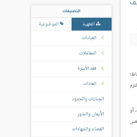
يف
التصنيفات
الفقهية
الموضوعية
العبادات
المعاملات
فقه الأسرة
اط؛
العادات
تزم
الجنايات والحدود
 أو
الأيمان والنذور
نفس
القضاء والشهادات