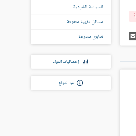
السياسة الشرعية
أ
مسائل فقهية متفرقة
رك
إرسل
فتاوى متنوعة
ى
إيميل
غل
س
إحصائيات المواد
عن الموقع