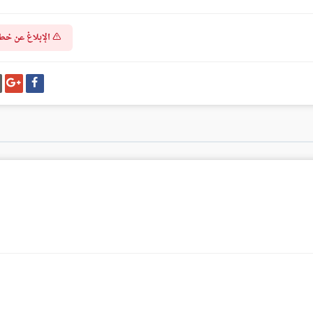
الإبلاغ عن خط
شارك
شا
على
عل
فيسبوك
غو
بل