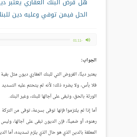
هل قرض البنك العقاري يعتبر دين
الحل فيمن توفي وعليه دين للبن
max volume
-01:11
الجواب:
يعتبر دينًا، القروض التي للبنك العقاري ديون مثل بقية 
فلا بأس، ولا يضره ذلك؛ لأنه لم يتحتم عليه التسديد ا
الورثة بالحق، وتبقى على آجالها للبنك، وغير البنك.
أما إذا لم يلتزموا فإنها توفى بسرعة، توفى من التركة ب
رهنوه، أو ضمينًا، فإن الديون تبقى على آجالها، وليس
المعلقة بالدين الذي هو حال الذي يلزم تسديده، أما الد