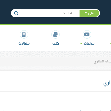
فتاوى
مرئيات
كتب
مقالات
نك العقاري
اري