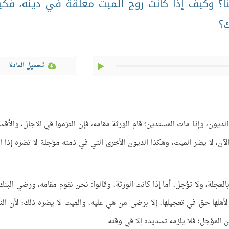
ًا؟ وكيف إذا كانت روح الميت معلقة في دينه، فك
ك؟
play
تحميل المادة
الديون، وإذا مات المستدين؛ قام الورثة مقامه، فإن التزموا في الآجال، والأقس
لآن، لا يضر الميت، وهكذا الديون الأخرى التي في ذمته مؤجلة لا تضره إذا ال
العجلة، ولا تؤجل، أما إذا كانت الورثة، وقالوا: نحن نقوم مقامه، ورضي البنك،
 لأهلها حق في تعجيلها، إلا برضى من هي عليه، والميت لا يضره ذلك؛ لأن ال
ين المؤجل؛ فلا يلزمه تسديده إلا في وقته.