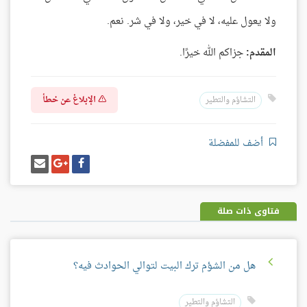
ولا يعول عليه، لا في خير، ولا في شر. نعم.
المقدم:
جزاكم الله خيرًا.
الإبلاغ عن خطأ
التشاؤم والتطير
أضف للمفضلة
شارك
شارك
إرسل
على
على
إيميل
فيسبوك
غوغل
بلس
فتاوى ذات صلة
هل من الشؤم ترك البيت لتوالي الحوادث فيه؟
التشاؤم والتطير