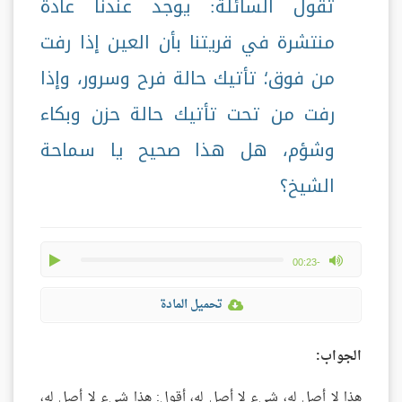
تقول السائلة: يوجد عندنا عادة
منتشرة في قريتنا بأن العين إذا رفت
من فوق؛ تأتيك حالة فرح وسرور، وإذا
رفت من تحت تأتيك حالة حزن وبكاء
وشؤم، هل هذا صحيح يا سماحة
الشيخ؟
play
max volume
-00:23
تحميل المادة
الجواب:
هذا لا أصل له، شيء لا أصل له، أقول: هذا شيء لا أصل له،