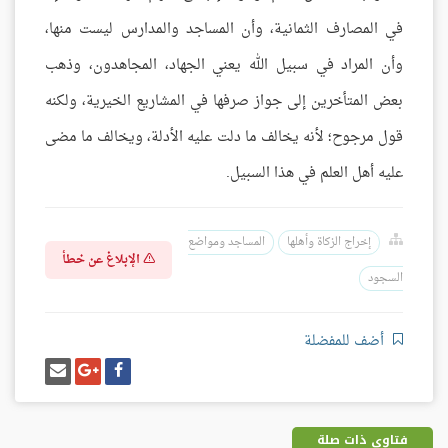
في المصارف الثمانية، وأن المساجد والمدارس ليست منها،
وأن المراد في سبيل الله يعني الجهاد، المجاهدون، وذهب
بعض المتأخرين إلى جواز صرفها في المشاريع الخيرية، ولكنه
قول مرجوح؛ لأنه يخالف ما دلت عليه الأدلة، ويخالف ما مضى
عليه أهل العلم في هذا السبيل.
إخراج الزكاة وأهلها
المساجد ومواضع
الإبلاغ عن خطأ
السجود
أضف للمفضلة
شارك
شارك
إرسل
على
على
إيميل
فيسبوك
غوغل
بلس
فتاوى ذات صلة