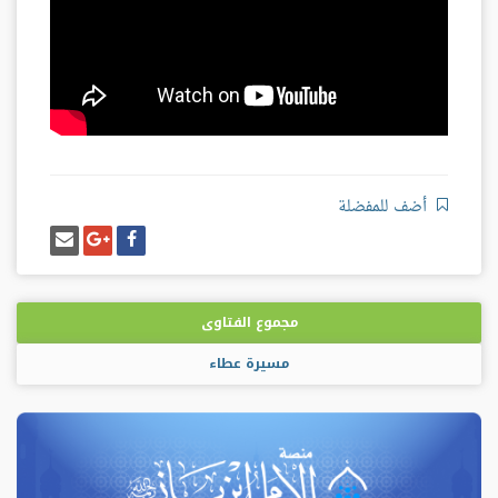
أضف للمفضلة
شارك
شارك
إرسل
على
على
إيميل
فيسبوك
غوغل
بلس
مجموع الفتاوى
مسيرة عطاء