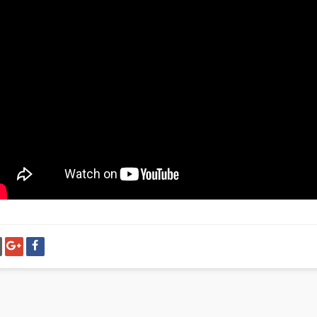
شارك
شا
على
عل
فيسبوك
غو
بل