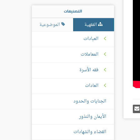
التصنيفات
الفقهية
الموضوعية
العبادات
المعاملات
فقه الأسرة
العادات
الجنايات والحدود
رك
إرسل
ى
إيميل
غل
الأيمان والنذور
س
القضاء والشهادات