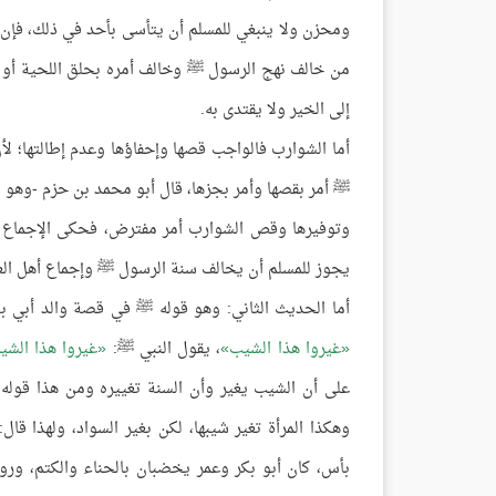
ومحزن ولا ينبغي للمسلم أن يتأسى بأحد في ذلك، فإن ا
من خالف نهج الرسول ﷺ وخالف أمره بحلق اللحية أو 
إلى الخير ولا يقتدى به.
أما الشوارب فالواجب قصها وإحفاؤها وعدم إطالتها؛ لأ
ﷺ أمر بقصها وأمر بجزها، قال أبو محمد بن حزم -وهو من 
وتوفيرها وقص الشوارب أمر مفترض، فحكى الإجماع ع
يجوز للمسلم أن يخالف سنة الرسول ﷺ وإجماع أهل الع
أما الحديث الثاني: وهو قوله ﷺ في قصة والد أبي ب
غيروا هذا الشيب
، يقول النبي ﷺ:
غيروا هذا الشي
على أن الشيب يغير وأن السنة تغييره ومن هذا قول
وهكذا المرأة تغير شيبها، لكن بغير السواد، ولهذا قال
بأس، كان أبو بكر وعمر يخضبان بالحناء والكتم، ورو