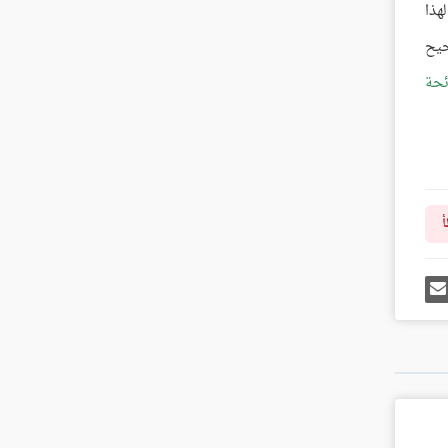
هذا
حيح
ئحة
أ
رك
إرسل
ى
إيميل
غل
س