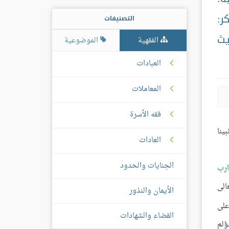
ر:
التصنيفات
يث
الفقهية
الموضوعية
العبادات
المعاملات
فقه الأسرة
ينا
العادات
الجنايات والحدود
ارب
الى
الأيمان والنذور
على
القضاء والشهادات
ؤلم