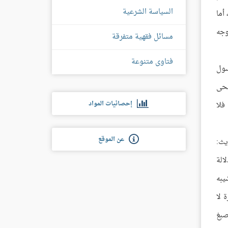
السياسة الشرعية
أما
وجه
مسائل فقهية متفرقة
فتاوى متنوعة
سول
لحى
إحصائيات المواد
فلا
عن الموقع
يث:
الة
يبه
 لا
صبغ