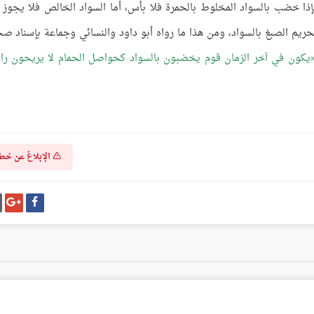
فإذا خضب بالسواد المخلوط بالحمرة فلا بأس، أما السواد الخالص فلا يجوز ل
يم الصبغ بالسواد، ومن هذا ما رواه أبو داود والنسائي وجماعة بإسناد ص
يكون في آخر الزمان قوم يخضبون بالسواد كحواصل الحمام لا يريحون را
الإبلاغ عن خط
شارك
شا
على
عل
فيسبوك
غو
بل