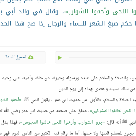
ا اللحى وأحفوا الشوارب
، وقال في والد أبي بك
ا حكم صبغ الشعر للنساء والرجال إذا صح هذا الحد
play
تحميل المادة
مين، والصلاة والسلام على عبده ورسوله وخيرته من خلقه وأمينه على وحيه نب
من سلك سبيله واهتدى بهداه إلى يوم الدين.
يه الصلاة والسلام، فالأول: من حديث ابن عمر ، يقول النبي ﷺ:
أحفوا الشو
 اللحى خالفوا المشركين
، متفق على صحته من حديث ابن عمر رضي الله تع
نبي ﷺ أنه قال:
جزوا الشوارب وأرخوا اللحى خالفوا المجوس
، فهذا يدل 
 يجوز للمسلم قصها ولا حلقها، أما ما وقع فيه الكثير من الناس اليوم فهو م