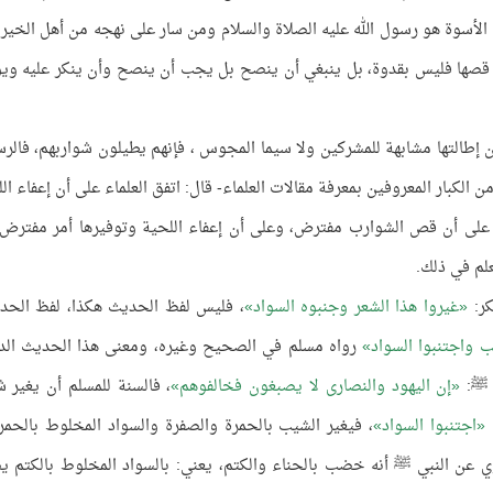
لأسوة هو رسول الله عليه الصلاة والسلام ومن سار على نهجه من أهل الخير، 
قصها فليس بقدوة، بل ينبغي أن ينصح بل يجب أن ينصح وأن ينكر عليه وي
ن إطالتها مشابهة للمشركين ولا سيما المجوس ، فإنهم يطيلون شواربهم، فالر
الكبار المعروفين بمعرفة مقالات العلماء- قال: اتفق العلماء على أن إعفاء ال
لى أن قص الشوارب مفترض، وعلى أن إعفاء اللحية وتوفيرها أمر مفترض 
لم في ذلك.
كر:
غيروا هذا الشعر وجنبوه السواد
، فليس لفظ الحديث هكذا، لفظ الحد
ب واجتنبوا السواد
رواه مسلم في الصحيح وغيره، ومعنى هذا الحديث الدل
ه ﷺ:
إن اليهود والنصارى لا يصبغون فخالفوهم
، فالسنة للمسلم أن يغير ش
:
اجتنبوا السواد
، فيغير الشيب بالحمرة والصفرة والسواد المخلوط بالحمرة
ي عن النبي ﷺ أنه خضب بالحناء والكتم، يعني: بالسواد المخلوط بالكتم ي