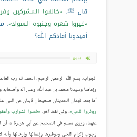
قال ﷺ:
خالفوا المشركين وفرو
غيروا شعره وجنبوه السواد
، م
أفيدونا أفادكم الله؟
max volume
-04:46
الجواب: بسم الله الرحمن الرحيم، الحمد لله رب العال
وإمامنا وسيدنا محمد بن عبد الله، وعلى آله وأصحابه و
أما بعد: فهذان الحديثان صحيحان ثابتان عن النبي عل
ووفروا اللحى
، وفي لفظ آخر:
قصوا الشوارب وأعفوا
عنهما، وروى مسلم في الصحيح عن أبي هريرة
أن ال

وجوب إكرام اللحى وتوفيرها وإعفائها وإرخائها وأنه لا