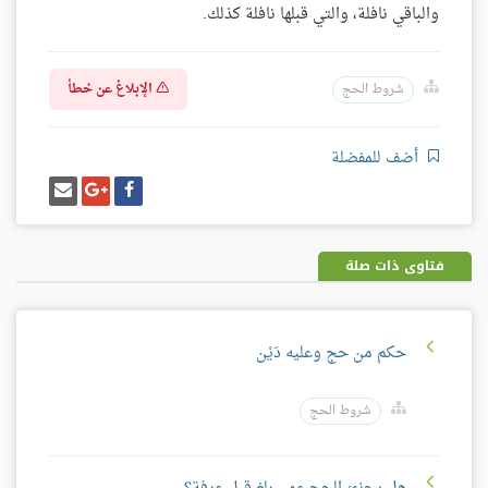
والباقي نافلة، والتي قبلها نافلة كذلك.
الإبلاغ عن خطأ
شروط الحج
أضف للمفضلة
شارك
شارك
إرسل
على
على
إيميل
فيسبوك
غوغل
بلس
فتاوى ذات صلة
حكم من حج وعليه دَيْن
شروط الحج