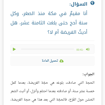
السؤال:
أنا مقيمٌ في مكة منذ الصغر، وكل
سنة أحج حتى بلغت الثامنة عشر، هل
أديتُ الفريضة أم لا؟
play
max volume
-00:41
تحميل المادة
الجواب:
الحجة التي صادفت بلوغه هي حجّة الفريضة، بعدما كمل
خمسة عشر سنة، أو صادفته بعدما احتلم وأنزل، أو أنبت الشعر
الخشن حول الفَرْج، فالحجّة التي بعد هذا هي حجة الفريضة،