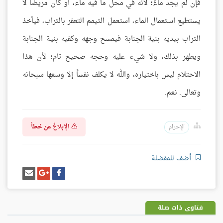
فإن لم يجد ماءً؛ لأنه في محل ما فيه ماء، أو كان مريضاً لا
يستطيع استعمال الماء، استعمل التيمم التعفر بالتراب، فيأخذ
التراب بيديه بنية الجنابة فيمسح وجهه وكفيه بنية الجنابة
ويطهر بذلك، ولا شيء عليه وحجه صحيح تام؛ لأن هذا
الاحتلام ليس باختياره، والله لا يكلف نفساً إلا وسعها سبحانه
وتعالى. نعم.
الإبلاغ عن خطأ
الإحرام
أضف للمفضلة
شارك
شارك
إرسل
على
على
إيميل
فيسبوك
غوغل
بلس
فتاوى ذات صلة