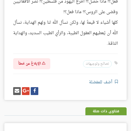
فعل؟! ماذا حصل؟! أخرج اليهود من فلسطين؟! نصر الأفغانيين
وقضى على الروس؟! ماذا فعل؟!
كلها أشياء لا قيمةَ لها، ولكن نسأل الله لنا ولهم الهداية، نسأل
الله أن يُعطيهم العقول الطيبة، والرأي الطيب السديد، والهداية
التامَّة.
الإبلاغ عن خطأ
نصائح وتوجيهات
أضف للمفضلة
شارك
شارك
إرسل
على
على
إيميل
فيسبوك
غوغل
بلس
فتاوى ذات صلة