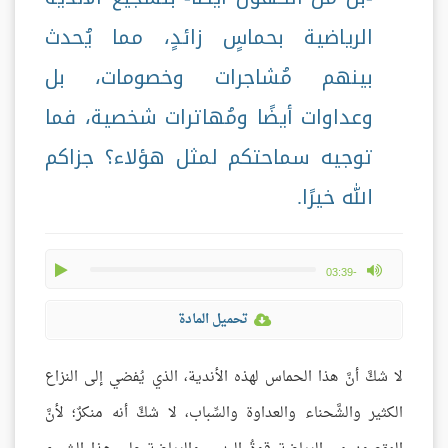
الرياضية بحماسٍ زائدٍ، مما يُحدث
بينهم مُشاجرات وخصومات، بل
وعداوات أيضًا ومُهاترات شخصية، فما
توجيه سماحتكم لمثل هؤلاء؟ جزاكم
الله خيرًا.
play
max volume
-03:39
تحميل المادة
لا شكَّ أنَّ هذا الحماس لهذه الأندية، الذي يُفضي إلى النزاع
الكثير والشَّحناء والعداوة والسِّباب، لا شكَّ أنه منكرٌ؛ لأنَّ