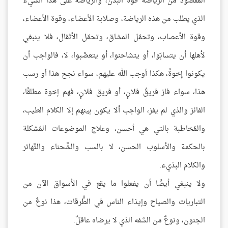
المقصود من الرياضة قوةُ البدن، والرياضة على هذا الشيء
الذي يطلب من هذه الرياضة، وصلابة الأعضاء، وقوة الأعضاء،
وقوة الأعصاب، وتحمّل المشاق، وتحمّل الأثقال، فلا ينبغي
لأهلها أن يتسابّوا، أو يتشاحنوا، أو يتعصَّبوا، لا، فالواجب أن
يكونوا إخوةً، هكذا أوجب الله عليهم، سواء نجح هذا أو رسب
هذا، سواء فاز فريقُ فلانٍ، أو فريق فلانٍ، فهم إخوة مطلقًا،
الفائز والذي لم يفز، الواجب ألا يكون بينهم إلا الكلام الطيب،
والمُخاطبة بالتي هي أحسن، وعلاج الموضوعات المُشكلة
بالحكمة والأسلوب الحسن، لا بالسب والشَّحناء والتَّهاتر
والكلام البذيء.
ولا ينبغي أيضًا أن يفعلوا ما يقع في الأسواق الآن من
التباريات والصياح وإيذاء الناس في الطُّرقات، هذا نوعٌ من
الجنون، ونوعٌ من السَّفه الذي لا يرضاه عاقلٌ.