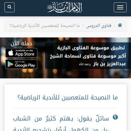
Toggle
navigation
فتاوى الدروس
ما النصيحة للمتعصبين للأندية الرياضية؟
ما النصيحة للمتعصبين للأندية الرياضية؟
سائلٌ يقول: يهتم كثيرٌ من الشباب
-بل من الكهول أيضًا- بتشجيع الأندية