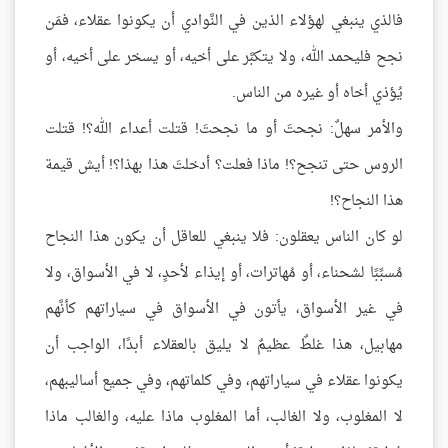
فالذي ينبغي لهؤلاء الذين في النَّوادي أن يكونوا عقلاء، فمَن
نجح فليحمد الله، ولا يتكبَّر على أخيه، أو يسخر على أخيه، أو
يُؤذي أخاه أو غيره من الناس.
والأمر سهلٌ: نجحتَ أو ما نجحتَ! قتلت أعداء الله؟! قتلت
الروس حتى تنجح؟! ماذا فعلت؟ أدخلتَ هذا بهذا؟! أيش قيمة
هذا النجاح؟!
لو كان الناس يعقلون: فلا ينبغي للعاقل أن يكون هذا النجاح
مُسبِّبًا لشحناء، أو مُهاترات، أو إيذاء لأحدٍ، لا في الأسواق، ولا
في غير الأسواق، يأتون في الأسواق في سياراتهم كأنَّهم
مهابيل، هذا غلطٌ عظيمٌ لا يليق بالعقلاء أبدًا، الواجب أن
يكونوا عقلاء في سياراتهم، وفي كلماتهم، وفي جميع أساليبهم،
لا المغلوب، ولا الغالب، أما المغلوب ماذا عليه، والغالب ماذا