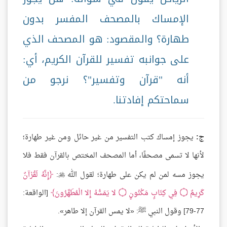
الإمساك بالمصحف المفسر بدون
طهارة؟ والمقصود: هو المصحف الذي
على جوانبه تفسير للقرآن الكريم، أي:
أنه "قرآن وتفسير"؟ نرجو من
سماحتكم إفادتنا.
ج:
يجوز إمساك كتب التفسير من غير حائل ومن غير طهارة؛
لأنها لا تسمى مصحفًا، أما المصحف المختص بالقرآن فقط فلا
يجوز مسه لمن لم يكن على طهارة؛ لقول الله
:
إِنَّهُ لَقُرْآنٌ

كَرِيمٌ
۝
فِي كِتَابٍ مَكْنُونٍ
۝
لا يَمَسُّهُ إِلا الْمُطَهَّرُونَ
[الواقعة:
77-79] وقول النبي ﷺ: «لا يمس القرآن إلا طاهر».