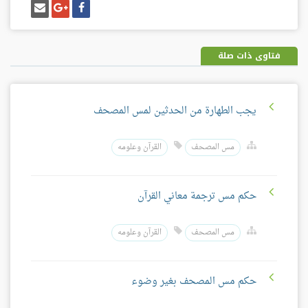
شارك
شارك
إرسل
على
على
إيميل
فيسبوك
غوغل
بلس
فتاوى ذات صلة
يجب الطهارة من الحدثين لمس المصحف
مس المصحف
القرآن وعلومه
حكم مس ترجمة معاني القرآن
مس المصحف
القرآن وعلومه
حكم مس المصحف بغير وضوء