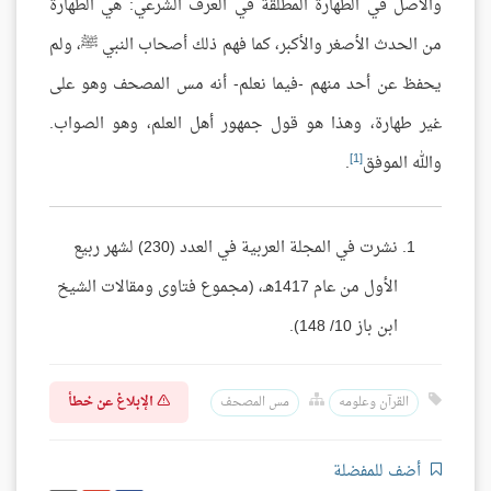
والأصل في الطهارة المطلقة في العرف الشرعي: هي الطهارة
من الحدث الأصغر والأكبر، كما فهم ذلك أصحاب النبي ﷺ، ولم
يحفظ عن أحد منهم -فيما نعلم- أنه مس المصحف وهو على
غير طهارة، وهذا هو قول جمهور أهل العلم، وهو الصواب.
[1]
والله الموفق
.
نشرت في المجلة العربية في العدد (230) لشهر ربيع
الأول من عام 1417هـ، (مجموع فتاوى ومقالات الشيخ
ابن باز 10/ 148).
الإبلاغ عن خطأ
القرآن وعلومه
مس المصحف
أضف للمفضلة