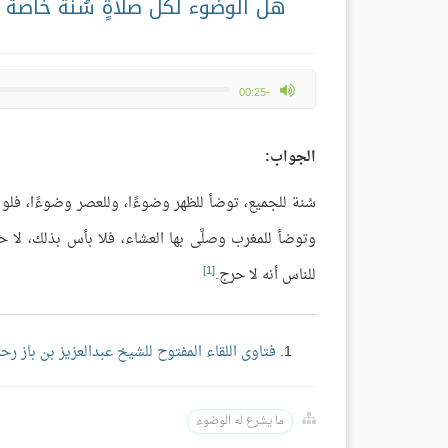
هل الوضوء لكل صلاةٍ سُنَّة خاصة
max volume
-00:25
الجواب:
سُنة للجميع، توضأ للظهر وضوءًا، وللعصر وضوءًا، فلو ك
وتوضأ للمغرب وصلَّى بها العشاء، فلا بأس بذلك، لا ح
[1]
للناس أنه لا حرج.
فتاوى اللقاء المفتوح للشيخ عبدالعزيز بن باز رحم
ما يشرع له الوضوء