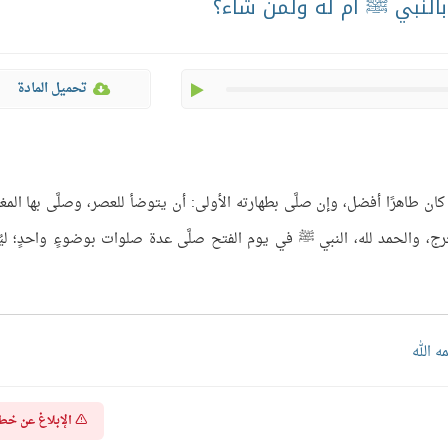
 بالنبي ﷺ أم له ولمن شاء؟
play
تحميل المادة
ان طاهرًا أفضل، وإن صلَّى بطهارته الأولى: أن يتوضأ للعصر، وصلَّى بها المغ
رج، والحمد لله، النبي ﷺ في يوم الفتح صلَّى عدة صلوات بوضوءٍ واحدٍ؛ ليُ
ه الله
الإبلاغ عن خط