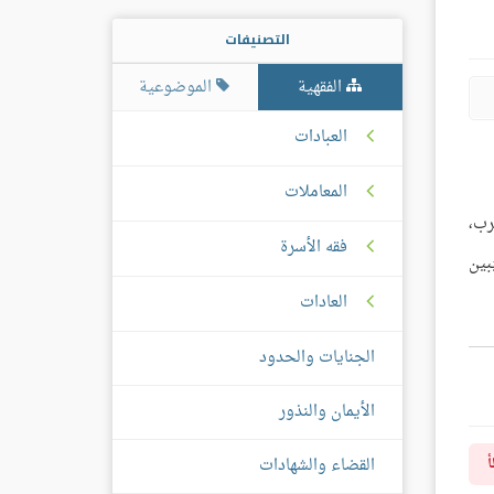
التصنيفات
الفقهية
الموضوعية
العبادات
المعاملات
رب،
فقه الأسرة
بين
العادات
الجنايات والحدود
الأيمان والنذور
القضاء والشهادات
أ