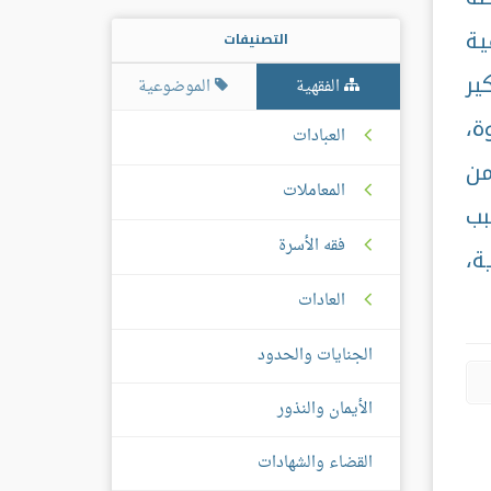
ية
التصنيفات
ير
الفقهية
الموضوعية
ة،
العبادات
من
المعاملات
بب
فقه الأسرة
ة،
العادات
الجنايات والحدود
الأيمان والنذور
القضاء والشهادات