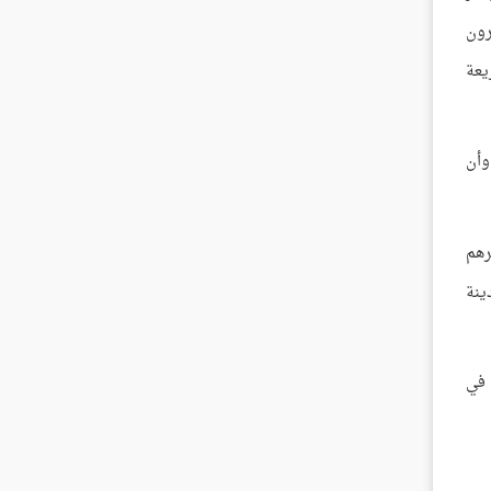
رون
يعة
وأن
رهم
ينة
 في