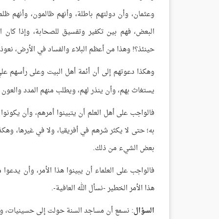
وعثمان، وأن دولتهم باطلة، وأنهم ظالمون، وأنهم ظلم
البعض، فهم بين تكفير وتفسيق للصحابة، وإذا كان الص
حينئذ؟! وهذا من أعظم البلاء والفساد في الأرض، نعوذ ب
وهكذا دعوتهم إلى أن أئمة أهل البيت وعلى رأسهم عل
يستغاث بهم، وأن ينذر لهم، ويطلب منهم المدد والعون 
فالواجب على أهل العلم أن يتبينوا أمرهم، وأن يكونو
به؛ حتى لا يكثر شرهم في أفريقيا، ولا في غيرها، وهك
بعض الشيء من ذلك.
فالواجب على العلماء أن يبينوا هذا الأمر، وأن يدعوا 
هذا الأمر الخطير -نسأل الله العافية-.
السؤال
: نسمع أن مساجد السنة حولت إلى حسينيات، وا