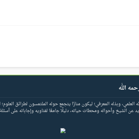
حمه الله
العلمي، وبذله المعرفي؛ ليكون منارًا يتجمع حوله الملتمسون لطرائق العلوم؛ ا
يد عن الشيخ وأحواله ومحطات حياته، دليلًا جامعًا لفتاويه وإجاباته على أسئلة