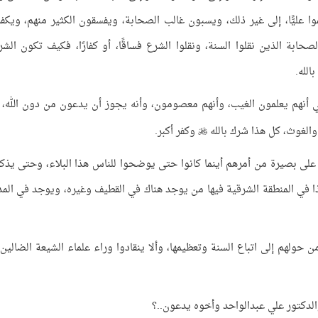
وا عليًّا، إلى غير ذلك، ويسبون غالب الصحابة، ويفسقون الكثير منهم، ويكف
حابة الذين نقلوا السنة، ونقلوا الشرع فساقًا، أو كفارًا، فكيف تكون الشر
الله.
ي أنهم يعلمون الغيب، وأنهم معصومون، وأنه يجوز أن يدعون من دون الله، 
والغوث، كل هذا شرك بالله
وكفر أكبر.

ا على بصيرة من أمرهم أينما كانوا حتى يوضحوا للناس هذا البلاء، وحتى يذك
ذا في المنطقة الشرقية فيها من يوجد هناك في القطيف وغيره، ويوجد في المد
من حولهم إلى اتباع السنة وتعظيمها، وألا ينقادوا وراء علماء الشيعة الضالين
لدكتور علي عبدالواحد وأخوه يدعون..؟