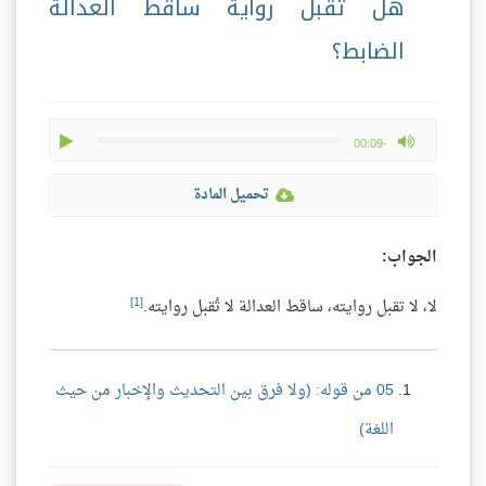
هل تقبل رواية ساقط العدالة
الضابط؟
play
max volume
-00:09
تحميل المادة
الجواب:
[1]
لا، لا تقبل روايته، ساقط العدالة لا تُقبل روايته.
05 من قوله: (ولا فرق بين التحديث والإخبار من حيث
اللغة)