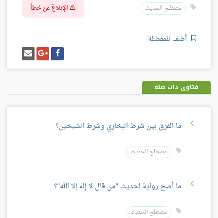
الإبلاغ عن خطأ
مصطلح الحديث
أضف للمفضلة
شارك
شارك
إرسل
على
على
إيميل
فيسبوك
غوغل
بلس
فتاوى ذات صلة
ما الفرق بين شرط البخاري وشرط الشيخين؟
مصطلح الحديث
ما أصح رواية لحديث "من قال لا إله إلا الله"؟
مصطلح الحديث