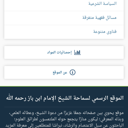
السياسة الشرعية
مسائل فقهية متفرقة
فتاوى متنوعة
إحصائيات المواد
عن الموقع
الموقع الرسمي لسماحة الشيخ الإمام ابن باز رحمه الله
موقع يحوي بين صفحاته جمعًا غزيرًا من دعوة الشيخ، وعطائه العلمي،
وبذله المعرفي؛ ليكون منارًا يتجمع حوله الملتمسون لطرائق العلوم؛
الباحثون عن سبل الاعتصام والرشاد، نبراسًا للمتطلعين إلى معرفة المزيد