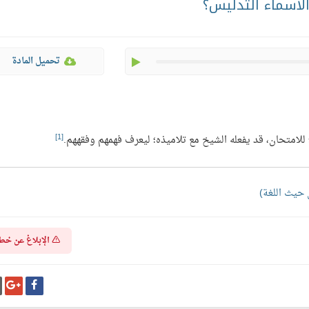
الأسماء التدليس؟
play
تحميل المادة
[1]
يذ؛ للامتحان، قد يفعله الشيخ مع تلاميذه؛ ليعرف فهمهم وفقههم.
الإبلاغ عن خط
شارك
شا
على
عل
فيسبوك
غو