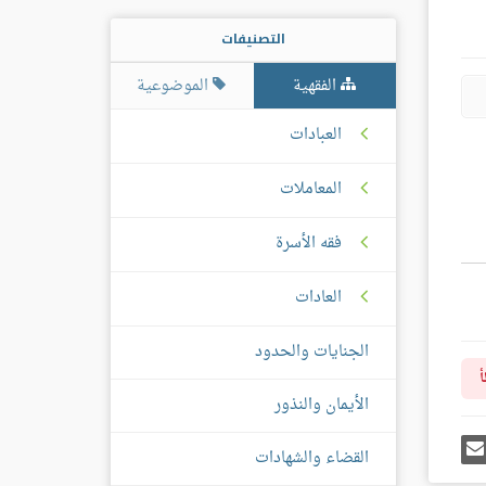
التصنيفات
الفقهية
الموضوعية
العبادات
المعاملات
فقه الأسرة
العادات
الجنايات والحدود
أ
الأيمان والنذور
رك
إرسل
القضاء والشهادات
ى
إيميل
غل