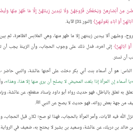
ْنَ مِنْ أَبْصَارِهِنَّ وَيَحْفَظْنَ فُرُوجَهُنَّ وَلَا يُبْدِينَ زِينَتَهُنَّ إِلَّا مَا ظَهَرَ مِنْهَا وَلْيَضْر
َائِهِنَّ أَوْ آبَاءِ بُعُولَتِهِنَّ
[النور:31] الآية.
ج، وعليهن ألا يبدين زينتهن إلا ما ظهر منها، وهي الملابس الظاهرة، ثم بين
أَوْ آبَائِهِنَّ
إلى آخره، فدل ذلك على وجوب الحجاب، وأن الزينة يجب أن ت
جب أن تستر.
الناس: هو أن أسماء بنت أبي بكر دخلت على أختها عائشة، والنبي حاضر -ع
يا أسماء إن المرأة إذا بلغت المحيض لا يصلح أن يرى منها إلا هذا، وهذا
، وأ
ق به تعلق بالباطل، فهو حديث رواه أبو داود بإسناد منقطع، عن عائشة، وبإس
 من جهة بعض رواته، فهو حديث لا يصح عن النبي ﷺ.
 الله فيه الآيات، وأمر المرأة بالحجاب، فهذا لو صح؛ لكان قبل الحجاب، ول
 خالد بن دريك، عن عائشة، وسعيد بن بشير لا يحتج به، ضعيف في الرواية، 