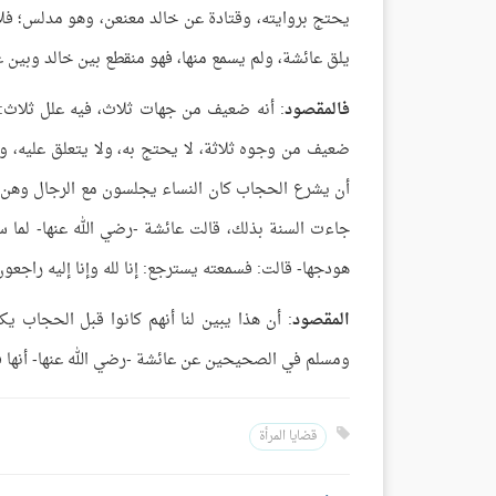
يحتج بروايته، وقتادة عن خالد معنعن، وهو مدلس؛ فلا 
يلق عائشة، ولم يسمع منها، فهو منقطع بين خالد وبي
فالمقصود
: أنه ضعيف من جهات ثلاث، فيه علل ثلاث: 
ضعيف من وجوه ثلاثة، لا يحتج به، ولا يتعلق عليه، 
أن يشرع الحجاب كان النساء يجلسون مع الرجال وهن كا
جاءت السنة بذلك، قالت عائشة -رضي الله عنها- لما
هودجها- قالت: فسمعته يسترجع: إنا لله وإنا إليه راجعو
المقصود
: أن هذا يبين لنا أنهم كانوا قبل الحجاب 
ومسلم في الصحيحين عن عائشة -رضي الله عنها- أنها ق
قضايا المرأة