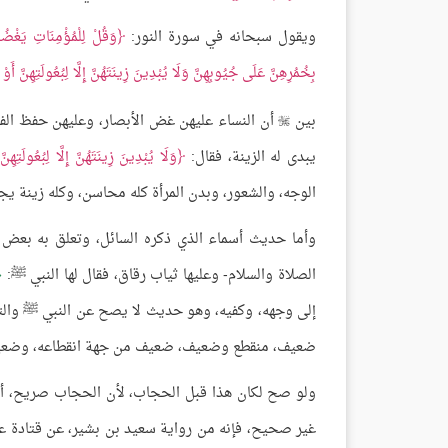
ويقول سبحانه في سورة النور:
وَقُلْ لِلْمُؤْمِنَاتِ يَغْضُض
بِخُمُرِهِنَّ عَلَى جُيُوبِهِنَّ وَلَا يُبْدِينَ زِينَتَهُنَّ إِلَّا لِبُعُولَتِهِنَّ أَوْ آب
بين
أن النساء عليهن غض الأبصار، وعليهن حفظ الفرو

يبدى له الزينة، فقال:
وَلَا يُبْدِينَ زِينَتَهُنَّ إِلَّا لِبُعُولَتِهِنَّ 
الوجه، والشعور، وبدن المرأة كله محاسن، وكله زينة ي
وأما حديث أسماء الذي ذكره السائل، وتعلق به بعض 
الصلاة والسلام- وعليها ثياب رقاق، فقال لها النبي ﷺ:
إلى وجهه، وكفيه، وهو حديث لا يصح عن النبي ﷺ والتعل
ضعيف، منقطع وضعيف، ضعيف من جهة انقطاعه، وضعيف
ولو صح لكان هذا قبل الحجاب، لأن الحجاب صريح، أنزل
غير صحيح، فإنه من رواية سعيد بن بشير، عن قتادة عن