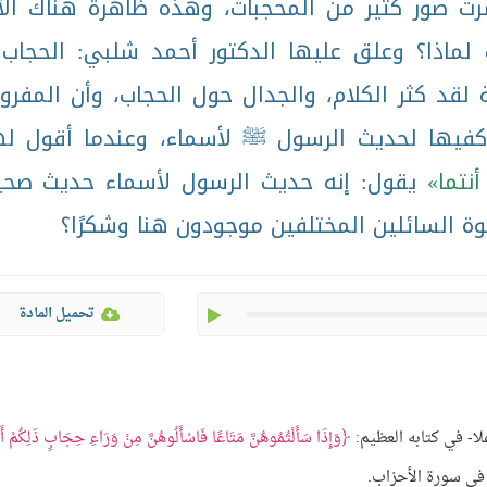
ت صور كثير من المحجبات، وهذه ظاهرة هناك الآ
لماذا؟ وعلق عليها الدكتور أحمد شلبي: الحجاب 
 لقد كثر الكلام، والجدال حول الحجاب، وأن المفر
فيها لحديث الرسول ﷺ لأسماء، وعندما أقول ل
أنتما
يقول: إنه حديث الرسول لأسماء حديث صحي
خوة السائلين المختلفين موجودون هنا وشكرًا؟
play
تحميل المادة
لا- في كتابه العظيم:
وَإِذَا سَأَلْتُمُوهُنَّ مَتَاعًا فَاسْأَلُوهُنَّ مِنْ وَرَاءِ حِجَابٍ ذَلِكُمْ أَ