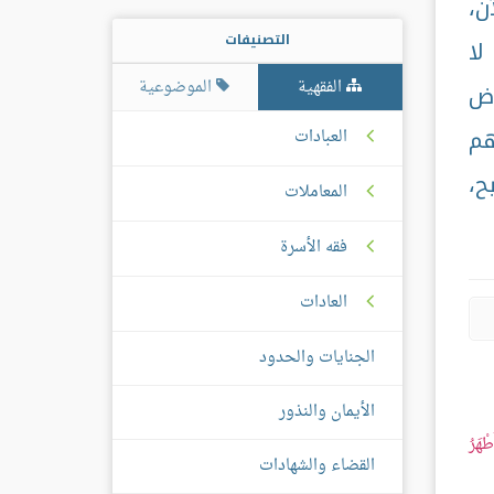
ن،
التصنيفات
لا
الفقهية
الموضوعية
وض
هم
العبادات
ح،
المعاملات
فقه الأسرة
العادات
الجنايات والحدود
الأيمان والنذور
طْهَرُ
القضاء والشهادات