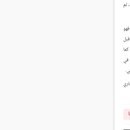
 لم
فهو
قبل
كما
 في
ي.
اري
أ