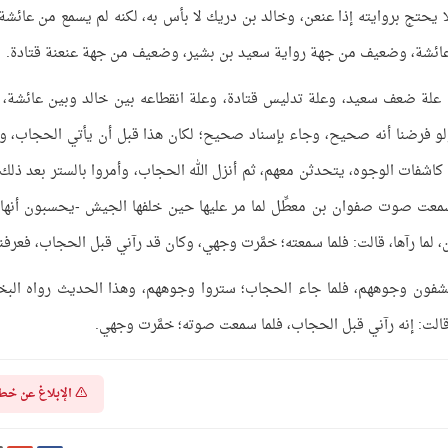
يحتج بروايته إذا عنعن، وخالد بن دريك لا بأس به، لكنه لم يسمع من عائشة،
ن عائشة، وضعيف من جهة رواية سعيد بن بشير، وضعيف من جهة عنعنة قتادة.
علة ضعف سعيد، وعلة تدليس قتادة، وعلة انقطاعه بين خالد وبين عائشة، 
ولو فرضنا أنه صحيح، وجاء بإسناد صحيح؛ لكان هذا قبل أن يأتي الحجاب، و
شفات الوجوه، يتحدثن معهم، ثم أنزل الله الحجاب، وأمروا بالستر بعد ذلك 
 سمعت صوت صفوان بن معطِّل لما مر عليها حين خلفها الجيش -يحسبون أنها
ن، لما رآها، قالت: فلما سمعته؛ خمَّرت وجهي، وكان قد رآني قبل الحجاب، فعرفن
يكشفون وجوههم، فلما جاء الحجاب؛ ستروا وجوههم، وهذا الحديث رواه البخ
الت: إنه رآني قبل الحجاب، فلما سمعت صوته؛ خمَّرت وجهي.
الإبلاغ عن خط