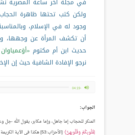
في مجلة آخر ساعة المصرية نشر
ولكن كتب تحتها ظاهرة الحجاب 
وجود له في الإسلام، وبالمناسبة
أن تكشف المرأة عن وجهها، وك
حديث ابن أم مكتوم
أوَعمياوان 
نرجو الإفادة الشافية حيث إن الإ
max volume
-04:19
الجواب:
المنكر للحجاب إما جاهل، وإما مكابر، يقول الله -جل وع
لِقُلُوبِكُمْ وَقُلُوبِهِنَّ
[الأحزاب:53] هكذا في الآية الكريمة في سورة الأحزاب.