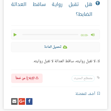
هل تقبل رواية ساقط العدالة
الضابط؟
play
max volume
-00:09
تحميل المادة
لا، لا تقبل روايته، ساقط العدالة لا تقبل روايته.
الإبلاغ عن خطأ
مصطلح الحديث
أضف للمفضلة
شارك
شارك
إرسل
على
على
إيميل
فيسبوك
غوغل
بلس