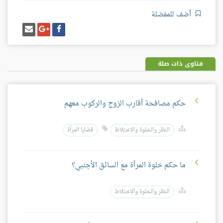
أضف للمفضلة
شارك
شارك
إرسل
على
على
إيميل
فيسبوك
غوغل
بلس
فتاوى ذات صلة
حكم مصافحة أقارب الزوج والركوب معهم
النظر والخلوة والاختلاط
قضايا المرأة
ما حكم خلوة المرأة مع السائق الأجنبي؟
النظر والخلوة والاختلاط