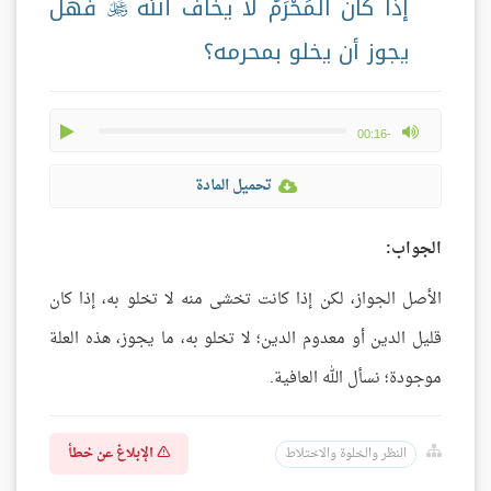
إذا كان المَحْرَمُ لا يخاف الله
فهل

يجوز أن يخلو بمحرمه؟
play
max volume
-00:16
تحميل المادة
الجواب:
الأصل الجواز، لكن إذا كانت تخشى منه لا تخلو به، إذا كان
قليل الدين أو معدوم الدين؛ لا تخلو به، ما يجوز، هذه العلة
موجودة؛ نسأل الله العافية.
الإبلاغ عن خطأ
النظر والخلوة والاختلاط