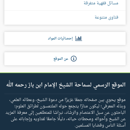
مسائل فقهية متفرقة
فتاوى متنوعة
إحصائيات المواد
عن الموقع
الموقع الرسمي لسماحة الشيخ الإمام ابن باز رحمه الله
موقع يحوي بين صفحاته جمعًا غزيرًا من دعوة الشيخ، وعطائه العلمي،
وبذله المعرفي؛ ليكون منارًا يتجمع حوله الملتمسون لطرائق العلوم؛
الباحثون عن سبل الاعتصام والرشاد، نبراسًا للمتطلعين إلى معرفة المزيد
عن الشيخ وأحواله ومحطات حياته، دليلًا جامعًا لفتاويه وإجاباته على
أسئلة الناس وقضايا المسلمين.