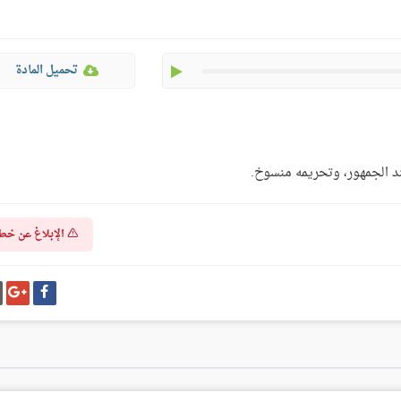
play
تحميل المادة
عند الجمهور، وتحريمه منسوخ.
الإبلاغ عن خط
شارك
شا
على
عل
فيسبوك
غو
بل