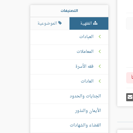
التصنيفات
الفقهية
الموضوعية
العبادات
المعاملات
فقه الأسرة
أ
العادات
رك
إرسل
الجنايات والحدود
ى
إيميل
غل
س
الأيمان والنذور
القضاء والشهادات