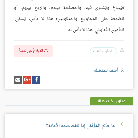
فيُبتاع ويُشترى فيه، والمصلحة بينهم، والربح بينهم، أو
للصّدقة على المحاويج والمنكوبين؛ هذا لا بأس، يُسمَّى:
التأمين التَّعاوني، هذا لا بأس به.
الإبلاغ عن خطأ
الضمان والكفالة
أضف للمفضلة
شارك
شارك
إرسل
على
على
إيميل
فيسبوك
غوغل
بلس
فتاوى ذات صلة
ما حكم المُؤْتَمَن إذا تلفت عنده الأمانة؟