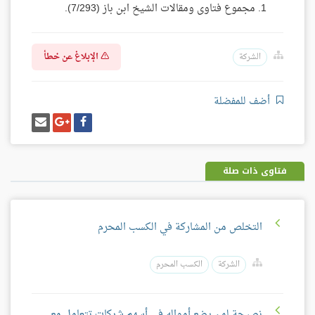
مجموع فتاوى ومقالات الشيخ ابن باز (7/293).
الإبلاغ عن خطأ
الشركة
أضف للمفضلة
شارك
شارك
إرسل
على
على
إيميل
فيسبوك
غوغل
بلس
فتاوى ذات صلة
التخلص من المشاركة في الكسب المحرم
الشركة
الكسب المحرم
نصيحة لمن يضع أمواله في أسهم شركات تتعامل مع