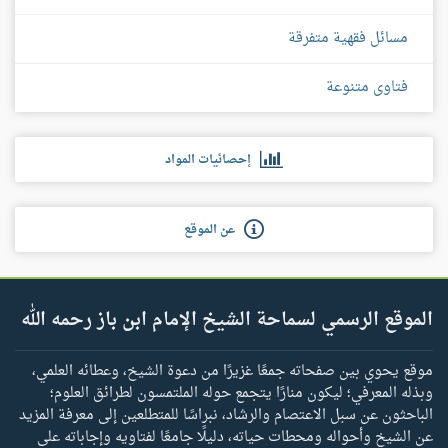
مسائل فقهية متفرقة
فتاوى متنوعة
إحصائيات المواد
عن الموقع
الموقع الرسمي لسماحة الشيخ الإمام ابن باز رحمه الله
موقع يحوي بين صفحاته جمعًا غزيرًا من دعوة الشيخ، وعطائه العلمي،
وبذله المعرفي؛ ليكون منارًا يتجمع حوله الملتمسون لطرائق العلوم؛
الباحثون عن سبل الاعتصام والرشاد، نبراسًا للمتطلعين إلى معرفة المزيد
عن الشيخ وأحواله ومحطات حياته، دليلًا جامعًا لفتاويه وإجاباته على