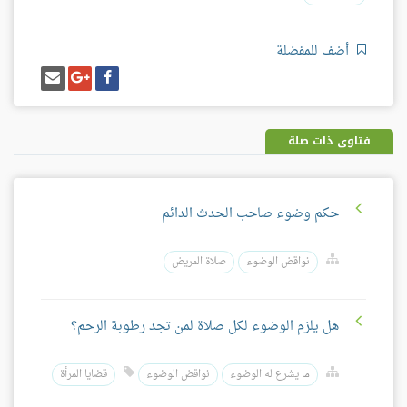
أضف للمفضلة
شارك
شارك
إرسل
على
على
إيميل
فيسبوك
غوغل
بلس
فتاوى ذات صلة
حكم وضوء صاحب الحدث الدائم
نواقض الوضوء
صلاة المريض
هل يلزم الوضوء لكل صلاة لمن تجد رطوبة الرحم؟
ما يشرع له الوضوء
نواقض الوضوء
قضايا المرأة