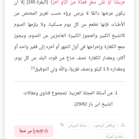
مَرِيضًا أَوْ عَلَى سَفَرٍ فَعِدَّةٌ مِنْ أَيَّامٍ أُخَرَ
[البقرة:185] إلا أن
يكون مرضها دائمًا لا يرجى برؤه حسب تقرير المختص من
الأطباء، فإنها تطعم عن كل يوم مسكينا، ولا يلزمها الصوم
كالشيخ الكبير والعجوز الكبيرة العاجزين عن الصوم، ويجوز
جمع الكفارة وإخراجها في أول الشهر أو آخره إلى فقير واحد أو
أكثر، ومقدار الكفارة نصف صاع من قوت البلد عن كل يوم،
[1]
ومقداره 1.5 كيلو ونصف تقريبًا، والله ولي التوفيق
.
من أسئلة المجلة العربية. (مجموع فتاوى ومقالات
الشيخ ابن باز 29/82).
نواقض الوضوء
صلاة المريض
الإبلاغ عن خطأ
قضايا المرأة