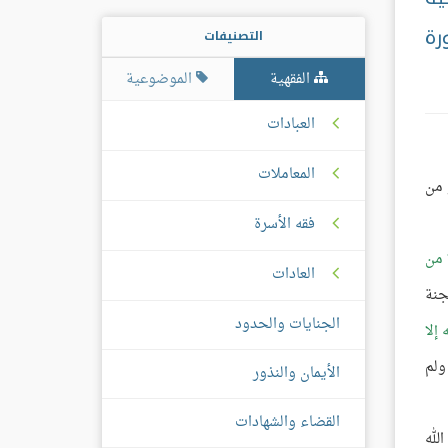
رة
التصنيفات
الفقهية
الموضوعية
العبادات
المعاملات
 من
فقه الأسرة
 من
العادات
جنة
الجنايات والحدود
إلا
ولم
الأيمان والنذور
القضاء والشهادات
لله