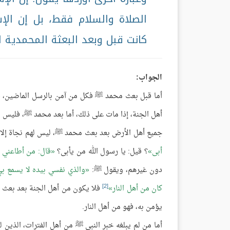
الصلاة والسلام فقط، بل إن الإس
كانت قبل وبعد البعثة المحمدية ا
الجواب:
أما قبل بعث محمد ﷺ فكل من آمن بالرسل الماضين، ف
أهل الجنة، إذا مات على ذلك، أما بعد محمد ﷺ، فليس من
جميع أهل الأرض بعد بعث محمد ﷺ، ليس لهم نجاة إلا ب
أبى
؟ قيل: يا رسول الله من يأبى؟
قال: من أطاعني 
دون غيرهم، ويقول ﷺ:
والذي نفسي بيده لا يسمع بي
[2]
كان من أهل النار
فلا يكون من أهل الجنة بعد بعث مح
يؤمن به، فهو من أهل النار.
أما من لم يبلغه خبر النبي ﷺ من أهل الفترات، الذين لم