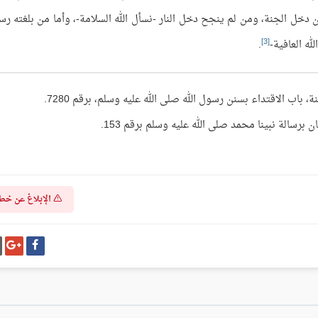
دخل الجنة، ومن لم ينجح دخل النار -نسأل الله السلامة-، وأما من بلغته رسا
[3]
له العافية-
.
باب الاقتداء بسنن رسول الله صلى الله عليه وسلم، برقم 7280.
رسالة نبينا محمد صلى الله عليه وسلم برقم 153.
الإبلاغ عن خط
شارك
شا
على
عل
فيسبوك
غو
بل