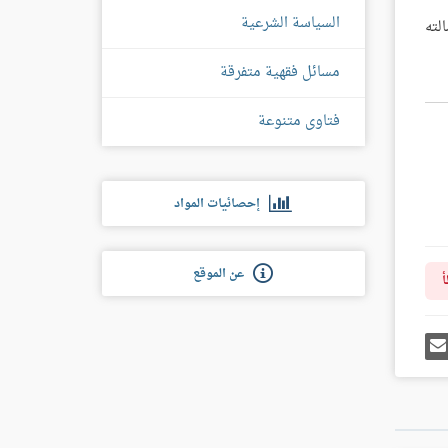
السياسة الشرعية
لته
مسائل فقهية متفرقة
فتاوى متنوعة
إحصائيات المواد
عن الموقع
أ
رك
إرسل
ى
إيميل
غل
س