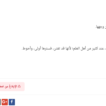
 وجهها.
 عند كثير من أهل العلم؛ لأنها قد تفتن، فسترها أولى، وأحوط.
الإبلاغ عن خط
شارك
شا
على
عل