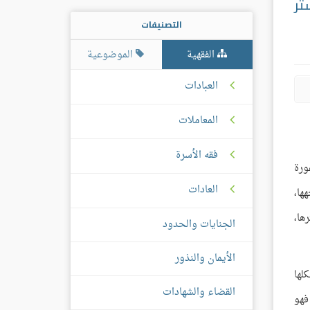
تر
التصنيفات
الفقهية
الموضوعية
العبادات
المعاملات
فقه الأسرة
ورة
العادات
ها،
ها،
الجنايات والحدود
الأيمان والنذور
لها
القضاء والشهادات
فهو