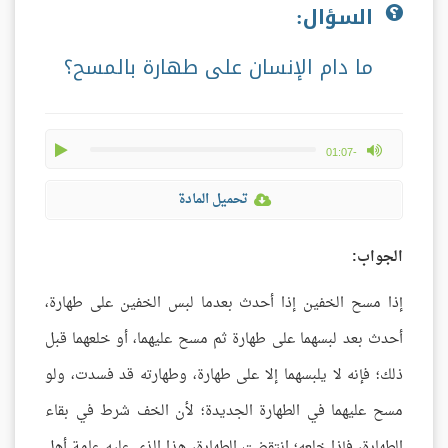
السؤال:
ما دام الإنسان على طهارة بالمسح؟
play
max volume
-01:07
تحميل المادة
الجواب:
إذا مسح الخفين إذا أحدث بعدما لبس الخفين على طهارة،
أحدث بعد لبسهما على طهارة ثم مسح عليهما، أو خلعهما قبل
ذلك؛ فإنه لا يلبسهما إلا على طهارة، وطهارته قد فسدت، ولو
مسح عليهما في الطهارة الجديدة؛ لأن الخف شرط في بقاء
الطهارة، فإذا خلعه؛ انتقضت الطهارة، هذا الذي عليه عامة أهل