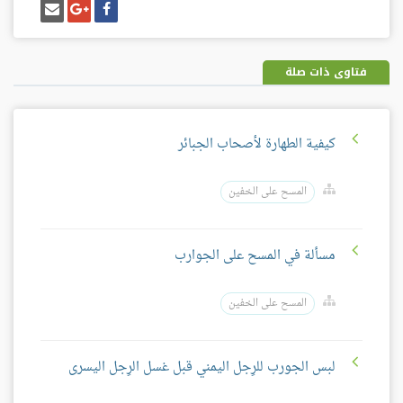
شارك
شارك
إرسل
على
على
إيميل
فيسبوك
غوغل
بلس
فتاوى ذات صلة
كيفية الطهارة لأصحاب الجبائر
المسح على الخفين
مسألة في المسح على الجوارب
المسح على الخفين
لبس الجورب للرِجل اليمني قبل غسل الرِجل اليسرى